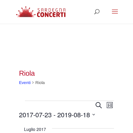
Riola
Eventi
Riola
Eventi
Eventi
Evento
Cerca
Lista
Viste
Ricerca
2017-07-23
 - 
2019-08-18
Navigaz
e
Seleziona
Luglio 2017
viste
la