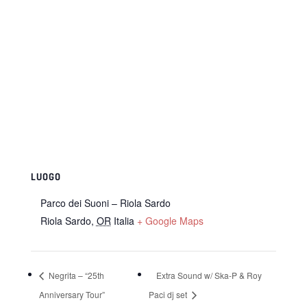
LUOGO
Parco dei Suoni – Riola Sardo
Riola Sardo
,
OR
Italia
+ Google Maps
Negrita – “25th
Extra Sound w/ Ska-P & Roy
Anniversary Tour”
Paci dj set