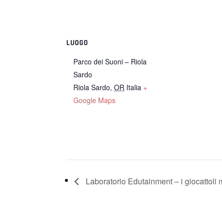
LUOGO
Parco dei Suoni – Riola
Sardo
Riola Sardo
,
OR
Italia
+
Google Maps
Laboratorio Edutainment – i giocattoli m