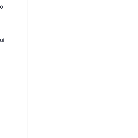
io
,
ui