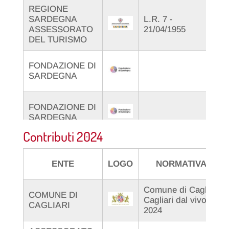
REGIONE
SARDEGNA
L.R. 7 -
D.G
ASSESSORATO
21/04/1955
30/
DEL TURISMO
Pro
FONDAZIONE DI
U11
SARDEGNA
Pra
Pro
FONDAZIONE DI
U6
SARDEGNA
Pra
Contributi 2024
ENTE
LOGO
NORMATIVA
Comune di Cagliari
COMUNE DI
Cagliari dal vivo
CAGLIARI
2024