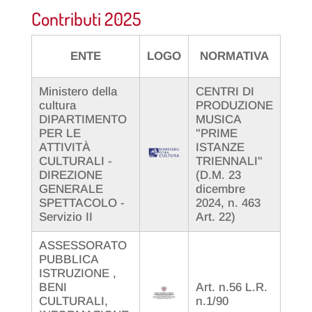
Contributi 2025
FESTEGGIAMENTI
COMUNE DI
IN ONORE DEL
ENTE
LOGO
NORMATIVA
SANT'ANTIOCO
SANTO PATRONO
ANTIOCO
Ministero della
CENTRI DI
cultura
PRODUZIONE
DIPARTIMENTO
MUSICA
PER LE
"PRIME
ATTIVITÀ
ISTANZE
DG-S
CULTURALI -
TRIENNALI"
DEC
DIREZIONE
(D.M. 23
GENERALE
dicembre
SPETTACOLO -
2024, n. 463
Servizio II
Art. 22)
ASSESSORATO
PUBBLICA
ISTRUZIONE ,
BENI
Art. n.56 L.R.
DDS 
CULTURALI,
n.1/90
2235