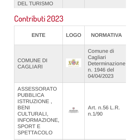
DEL TURISMO
Contributi 2023
ENTE
LOGO
NORMATIVA
Comune di
Cagliari
COMUNE DI
Determinazione
Pro
CAGLIARI
n. 1946 del
04/04/2023
ASSESSORATO
PUBBLICA
ISTRUZIONE ,
Det
BENI
Art. n.56 L.R.
262
CULTURALI,
n.1/90
23.
INFORMAZIONE,
SPORT E
SPETTACOLO