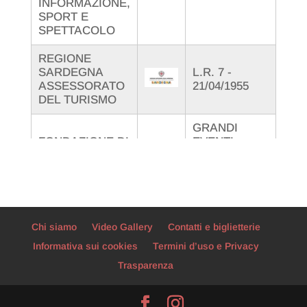
INFORMAZIONE,
SPORT E
SPETTACOLO
REGIONE
Dete
SARDEGNA
L.R. 7 -
1447
ASSESSORATO
21/04/1955
3110
DEL TURISMO
GRANDI
Prot
FONDAZIONE DI
EVENTI
U83
SARDEGNA
TRIENNIO
Prat
25/27
Chi siamo
Video Gallery
Contatti e biglietterie
Informativa sui cookies
Termini d’uso e Privacy
Trasparenza