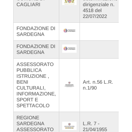
CAGLIARI
dirigenziale n.
N.0
4518 del
22/07/2022
FONDAZIONE DI
Pro
SARDEGNA
E49
FONDAZIONE DI
Pro
SARDEGNA
E49
ASSESSORATO
PUBBLICA
ISTRUZIONE ,
DGR
BENI
Art. n.56 L.R.
24/
CULTURALI,
n.1/90
20/
INFORMAZIONE,
SPORT E
SPETTACOLO
REGIONE
SARDEGNA
L.R. 7 -
D.G
ASSESSORATO
21/04/1955
30/