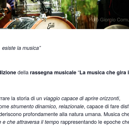
 esiste la musica”
della
“
izione
rassegna musicale
La musica che gira 
rare la storia di un
,
viaggio capace di aprire orizzonti
come
, capace di fare dis
strumento dinamico, relazionale
 aderiscono profondamente alla natura umana. Musica ch
o rappresentando le epoche che
se e che attraversa il temp