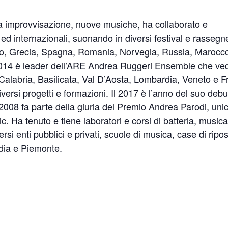
era improvvisazione, nuove musiche, ha collaborato e
 ed internazionali, suonando in diversi festival e rassegn
lgio, Grecia, Spagna, Romania, Norvegia, Russia, Marocc
 2014 è leader dell’ARE Andrea Ruggeri Ensemble che ve
 Calabria, Basilicata, Val D’Aosta, Lombardia, Veneto e Fr
versi progetti e formazioni. Il 2017 è l’anno del suo debu
2008 fa parte della giuria del Premio Andrea Parodi, uni
c. Ha tenuto e tiene laboratori e corsi di batteria, music
si enti pubblici e privati, scuole di musica, case di ripo
dia e Piemonte.