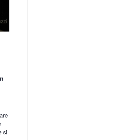
in
fare
e
 si