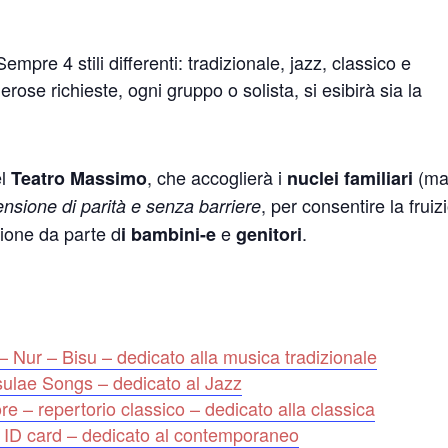
pre 4 stili differenti: tradizionale, jazz, classico e
se richieste, ogni gruppo o solista, si esibirà sia la
el
, che accoglierà i
(m
Teatro Massimo
nuclei familiari
, per consentire la fruiz
sione di parità e senza barriere
zione da parte d
e
.
i bambini-e
genitori
 – Nur – Bisu – dedicato alla musica tradizionale
sulae Songs – dedicato al Jazz
– repertorio classico – dedicato alla classica
 ID card – dedicato al contemporaneo