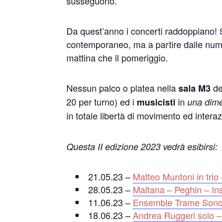
susseguono.
Da quest’anno i concerti raddoppiano! Sem
contemporaneo, ma a partire dalle numero
mattina che il pomeriggio.
Nessun palco o platea nella
d
sala M3
20 per turno) ed i
in
musicisti
una dimen
in totale libertà di movimento ed intera
Questa II edizione 2023 vedrà esibirsi:
21.05.23 –
Matteo Muntoni in trio
28.05.23 –
Maltana – Peghin – In
11.06.23 –
Ensemble Trame Sonore 
18.06.23 –
Andrea Ruggeri solo –