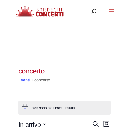
concerto
Eventi
concerto
Eventi
Non sono stati trovati risultati.
Notice
Eventi
Evento
In arrivo
Cerca
Lista