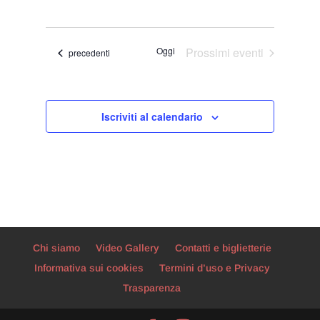
Viste
Ricerca
Seleziona
Navigaz
e
la
viste
data.
Oggi
Prossimi eventi
Eventi
precedenti
Navigazion
Iscriviti al calendario
Chi siamo
Video Gallery
Contatti e biglietterie
Informativa sui cookies
Termini d’uso e Privacy
Trasparenza