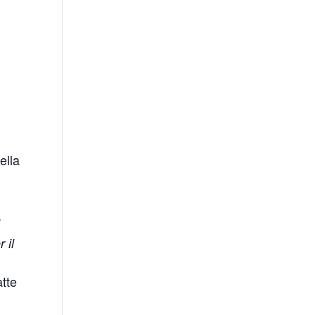
ella
i
 il
atte