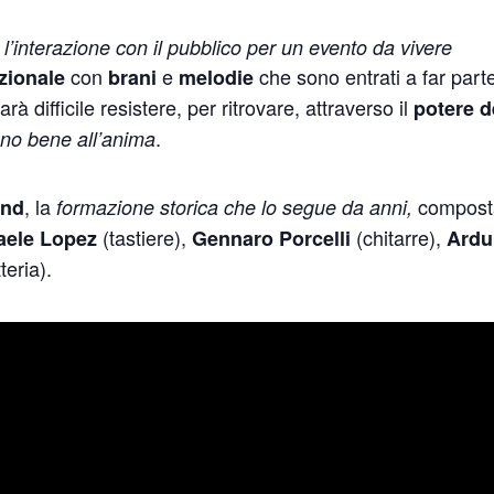
l’interazione con il pubblico per un evento da vivere
con
e
che sono entrati a far part
zionale
brani
melodie
rà difficile resistere, per ritrovare, attraverso il
potere d
.
nno bene all’anima
, la
compost
nd
formazione storica che lo segue da anni,
(tastiere),
(chitarre),
aele Lopez
Gennaro Porcelli
Ardu
teria).