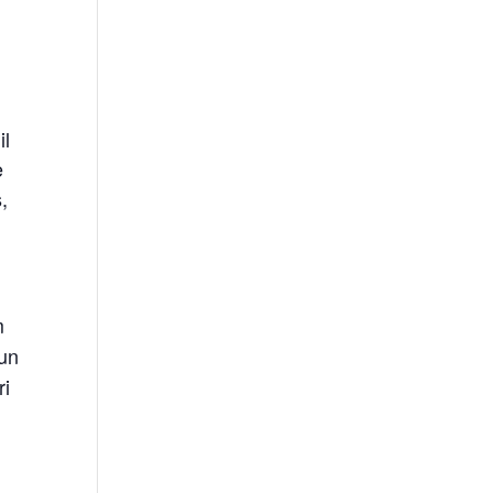
il
e
,
m
 un
ri