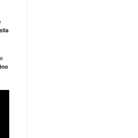
e
ella
a
ino