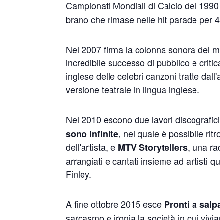
Campionati Mondiali di Calcio del 199
brano che rimase nelle hit parade per 4
Nel 2007 firma la colonna sonora del mu
incredibile successo di pubblico e criti
inglese delle celebri canzoni tratte dal
versione teatrale in lingua inglese.
Nel 2010 escono due lavori discografici
, nel quale è possibile rit
sono infinite
dell'artista, e
, una ra
MTV Storytellers
arrangiati e cantati insieme ad artisti
Finley.
A fine ottobre 2015 esce
Pronti a salp
sarcasmo e ironia la società in cui vivia