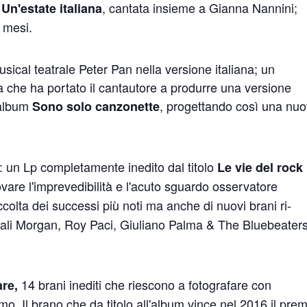
0
, cantata insieme a Gianna Nannini;
Un'estate italiana
 mesi.
sical teatrale Peter Pan nella versione italiana; un
ca che ha portato il cantautore a produrre una versione
l'album
, progettando così una nu
Sono solo canzonette
: un Lp completamente inedito dal titolo
Le vie del rock
rovare l'imprevedibilità e l'acuto sguardo osservatore
ccolta dei successi più noti ma anche di nuovi brani ri-
 quali Morgan, Roy Paci, Giuliano Palma & The Bluebeaters
14 brani inediti che riescono a fotografare con
are,
mo. Il brano che da titolo all'album vince nel 2016 il pre