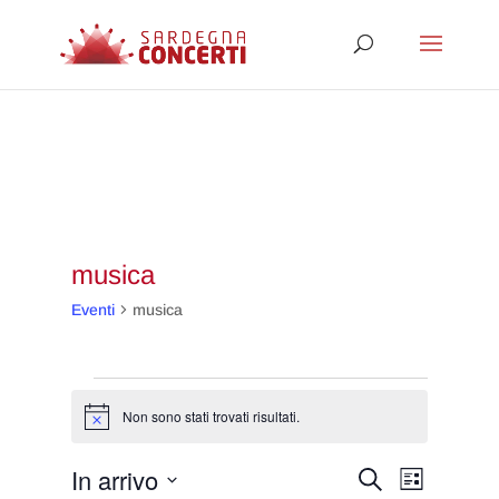
musica
Eventi
musica
Eventi
Non sono stati trovati risultati.
Notice
Eventi
Evento
In arrivo
Cerca
Lista