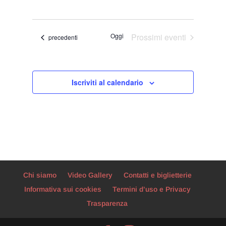
Viste
Ricerca
Seleziona
Navigaz
e
la
viste
data.
Oggi
Prossimi eventi
Eventi
precedenti
Navigazion
Iscriviti al calendario
Chi siamo
Video Gallery
Contatti e biglietterie
Informativa sui cookies
Termini d’uso e Privacy
Trasparenza