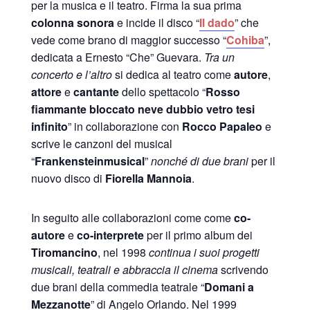
per la musica e il teatro. Firma la sua prima
colonna sonora
e incide il disco “
Il dado
” che
vede come brano di maggior successo “
Cohiba
”,
dedicata a Ernesto “Che” Guevara.
Tra un
concerto e l’altro
si dedica al teatro come
autore
,
attore
e
cantante
dello spettacolo “
Rosso
fiammante bloccato neve dubbio vetro tesi
infinito
” in collaborazione con
Rocco Papaleo
e
scrive le canzoni del musical
“
Frankensteinmusical
”
nonché di due brani
per il
nuovo disco di
Fiorella Mannoia
.
In seguito alle collaborazioni come come
co-
autore
e
co-interprete
per il primo album dei
Tiromancino
, nel 1998
continua i suoi progetti
musicali, teatrali e abbraccia il cinema
scrivendo
due brani della commedia teatrale “
Domani a
Mezzanotte
” di Angelo Orlando. Nel 1999