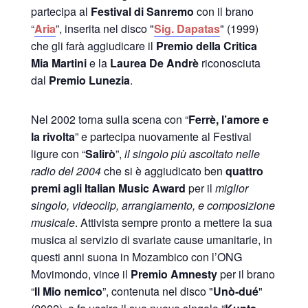
partecipa al
Festival di Sanremo
con il brano
“
Aria
”, inserita nel disco "
Sig. Dapatas
" (1999)
che gli farà aggiudicare il
Premio della Critica
Mia Martini
e la
Laurea De Andrè
riconosciuta
dal
Premio Lunezia
.
Nel 2002 torna sulla scena con “
Ferrè, l’amore e
la rivolta
” e partecipa nuovamente al Festival
ligure con “
Salirò
”,
il singolo più ascoltato nelle
radio del 2004
che si è aggiudicato ben
quattro
premi agli Italian Music Award
per il
miglior
singolo, videoclip, arrangiamento, e composizione
musicale
. Attivista sempre pronto a mettere la sua
musica al servizio di svariate cause umanitarie, in
questi anni suona in Mozambico con l’ONG
Movimondo, vince il
Premio Amnesty
per il brano
“
Il Mio nemico
”, contenuta nel disco "
Unò-dué
"