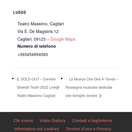
LUOGO
Teatro Massimo, Cagliari
Via E. De Magistris 12
Cagliari
,
09123
+ Google Maps
Numero di telefono
+393454894565
SOLD-OUT – Daniele
La Musica Che Gira In Tondo –
Silvestri Teatri 2022 Live@
Rassegna musicale dedicata
Teatro Massimo Cagliari
alle famiglie zerotre
Chi siamo
Video Gallery
Contatti e biglietterie
Informativa sui cookies
Termini d’uso e Privacy