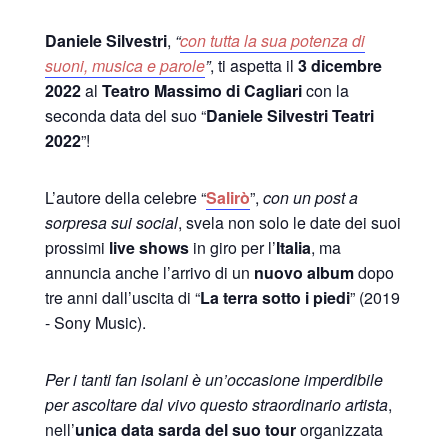
Daniele Silvestri
,
“
con tutta la sua potenza di
suoni, musica e parole
”
, ti aspetta il
3 dicembre
2022
al
Teatro Massimo di Cagliari
con la
seconda data del suo “
Daniele Silvestri Teatri
2022
”!
L’autore della celebre “
Salirò
”,
con un post a
sorpresa sui social
, svela non solo le date dei suoi
prossimi
live shows
in giro per l’
Italia
, ma
annuncia anche l’arrivo di un
nuovo album
dopo
tre anni dall’uscita di “
La terra sotto i piedi
” (2019
- Sony Music).
Per i tanti fan isolani è un’occasione imperdibile
per ascoltare dal vivo questo straordinario artista
,
nell’
unica data sarda del suo tour
organizzata