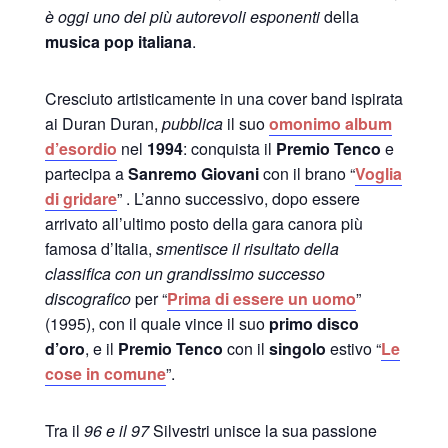
è oggi uno dei più autorevoli esponenti
della
musica pop italiana
.
Cresciuto artisticamente in una cover band ispirata
ai Duran Duran,
pubblica
il suo
omonimo album
d’esordio
nel
1994
: conquista il
Premio Tenco
e
partecipa a
Sanremo Giovani
con il brano “
Voglia
di gridare
” . L’anno successivo, dopo essere
arrivato all’ultimo posto della gara canora più
famosa d’Italia,
smentisce il risultato della
classifica con un grandissimo successo
discografico
per “
Prima di essere un uomo
”
(1995), con il quale vince il suo
primo disco
d’oro
, e il
Premio Tenco
con il
singolo
estivo “
Le
cose in comune
”.
Tra il
96 e il 97
Silvestri unisce la sua passione