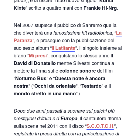
(2002), e fa uscire il suo nuovo singolo “
Kunta
Kinte
” scritto a quattro mani con
Frankie Hi-Nrg
.
Nel 2007 stupisce il pubblico di Sanremo quella
che diventerà una
famosissima hit radiofonica
, “
La
Paranza
”, e prosegue con la pubblicazione del
suo sesto album “
Il Latitante
”. Il singolo insieme al
brano “
Mi presi
”, conquistano lo stesso anno i
l
David di Donatello
mentre Silvestri continua a
mettere la firma sulle
colonne sonore
dei film
“
Notturno Bus
” e “
Questa notte è ancora
nostra
” (“
Occhi da orientale
”, “
Testardo
” e
Il
mondo stretto in una mano”
).
Dopo due anni passati a suonare sui palchi più
prestigiosi d’Italia e d’
Europa
, il cantautore ritorna
sulla scena nel 2011 con il disco “
S.C.O.T.C.H
.
”,
registrato in presa diretta con la partecipazione di