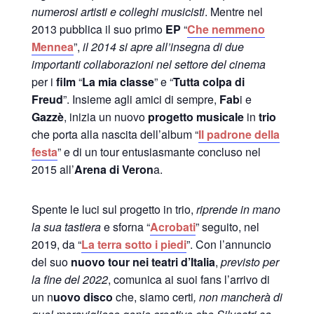
numerosi artisti e colleghi musicisti
. Mentre nel
2013 pubblica il suo primo
EP
“
Che nemmeno
Mennea
”,
il 2014 si apre all’insegna di due
importanti collaborazioni nel settore del cinema
per i
film
“
La mia classe
” e “
Tutta colpa di
Freud
”. Insieme agli amici di sempre,
Fab
i e
Gazzè
, inizia un nuovo
progetto musicale
in
trio
che porta alla nascita dell’album “
Il padrone della
festa
” e di un tour entusiasmante concluso nel
2015 all’
Arena di Veron
a.
Spente le luci sul progetto in trio,
riprende in mano
la sua tastiera
e sforna “
Acrobati
” seguito, nel
2019, da “
La terra sotto i piedi
”. Con l’annuncio
del suo
nuovo tour nei teatri d’Italia
,
previsto per
la fine del 2022
, comunica ai suoi fans l’arrivo di
un n
uovo disco
che, siamo certi
, non mancherà di