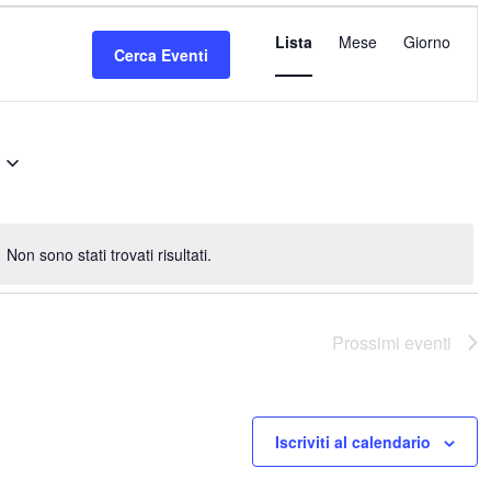
Evento
Lista
Mese
Viste
Giorno
Cerca Eventi
Navigazione
Non sono stati trovati risultati.
Notice
Prossimi eventi
Iscriviti al calendario