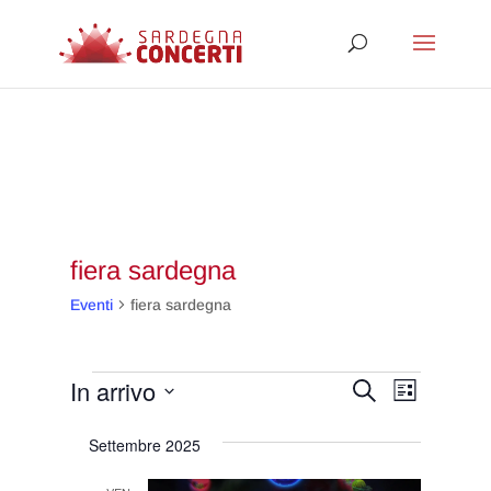
fiera sardegna
Eventi
fiera sardegna
Eventi
Eventi
Evento
In arrivo
Cerca
Lista
Viste
Ricerca
Seleziona
Navigaz
Settembre 2025
e
la
viste
data.