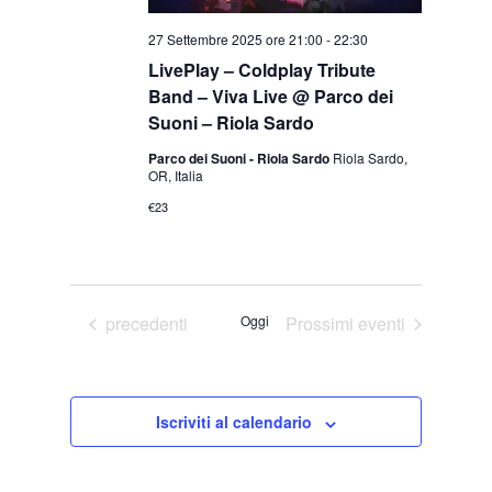
27 Settembre 2025 ore 21:00
-
22:30
LivePlay – Coldplay Tribute
Band – Viva Live @ Parco dei
Suoni – Riola Sardo
Parco dei Suoni - Riola Sardo
Riola Sardo,
OR, Italia
€23
Eventi
precedenti
Oggi
Prossimi eventi
Iscriviti al calendario