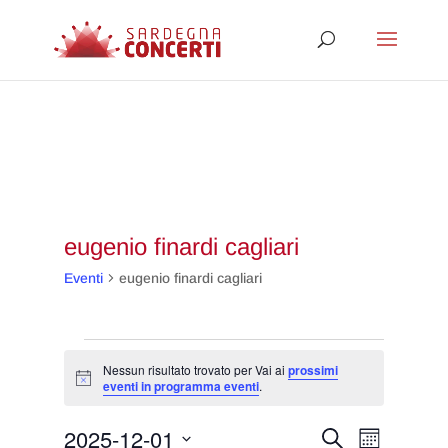
eugenio finardi cagliari
Eventi
eugenio finardi cagliari
Eventi
Nessun risultato trovato per Vai ai
prossimi
Notice
eventi in programma eventi
.
Eventi
Evento
2025-12-01
Cerca
Mese