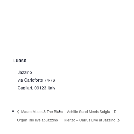
LUOGO
Jazzino
via Carloforte 74/76
Cagliari
,
09123
Italy
Mauro Mulas & The Blues
Achille Succi Meets Sotgiu – Di
Organ Trio live at Jazzino
Rienzo – Carrus Live at Jazzino