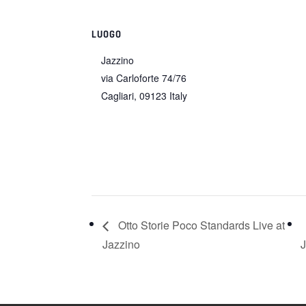
LUOGO
Jazzino
via Carloforte 74/76
Cagliari
,
09123
Italy
Otto Storie Poco Standards Live at
Jazzino
J