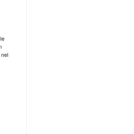
lle
n
 nel