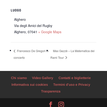
LUOGO
Alghero
Via degli Amici del Rugby
Alghero
,
07041
+ Google Maps
Francesco De Gregori in
Max Gazzè – La Matematica dei
concerto
Rami Tour
Chi siamo
Video Gallery
Contatti e biglietterie
Informativa sui cookies
Termini d’uso e Privacy
Trasparenza