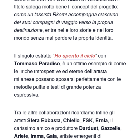
titolo spiega molto bene il concept del progetto:
come un tassista Rkomi accompagna ciascuno
dei suoi compagni di viaggio verso la propria
destinazione
, entra nelle loro storie e nel loro
mondo senza mai perdere la propria identità.
Il singolo estratto “
Ho spento il cielo
” con
Tommaso Paradiso
, è un ottimo esempio di come
le liriche introspettive ed eteree dell'artista
milanese possano sposarsi perfettamente con le
melodie pulite e testi di grande potenza
espressiva.
Tra le altre collaborazioni ricordiamo infine gli
artisti
Sfera Ebbasta
,
Chiello_FSK
,
Ernia
, il
carissimo amico e produttore
Dardust
,
Gazzelle
,
Ariete
,
Irama
,
Gaia
, artiste emergenti di