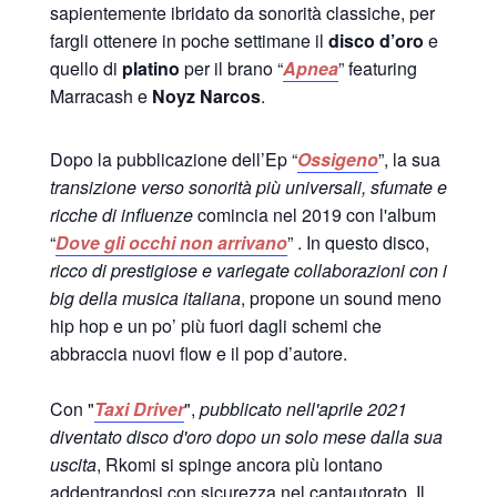
sapientemente ibridato da sonorità classiche, per
fargli ottenere in poche settimane il
disco d’oro
e
quello di
platino
per il brano “
Apnea
” featuring
Marracash e
Noyz Narcos
.
Dopo la pubblicazione dell’Ep “
Ossigeno
”, la sua
transizione verso sonorità più universali, sfumate e
ricche di influenze
comincia nel 2019 con l'album
“
Dove gli occhi non arrivano
” . In questo disco,
ricco di prestigiose e variegate collaborazioni con i
big della musica italiana
, propone un sound meno
hip hop e un po’ più fuori dagli schemi che
abbraccia nuovi flow e il pop d’autore.
Con "
Taxi Driver
",
pubblicato nell'aprile 2021
diventato disco d'oro dopo un solo mese dalla sua
uscita
, Rkomi si spinge ancora più lontano
addentrandosi con sicurezza nel cantautorato. Il