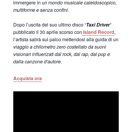
immergere in un m
ondo musicale caleidoscopico,
multiforme e senza confini
.
Dopo l’uscita del suo ultimo disco “
Taxi Drive
r
”
pubblicato il 30 aprile scorso con
Island Record
,
l’artista salirà sul palco mettendosi alla guida di un
viaggio a chilometro zero costellato da suoni
visionari influenzati dal rock, dal rap, dal pop e
dalla canzone d'autore
.
Acquista ora