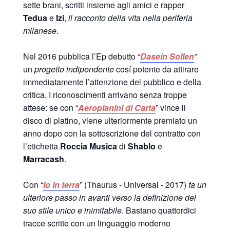
sette brani, scritti insieme agli amici e rapper
Tedua
e
Izi
,
il racconto della vita nella periferia
milanese
.
Nel 2016 pubblica l’Ep debutto “
Dasein Sollen
”
un
progetto indipendente
cosí potente da attirare
immediatamente l’attenzione del pubblico e della
critica. I riconoscimenti arrivano senza troppe
attese: se con “
Aeroplanini di Carta
” vince il
disco di platino, viene ulteriormente premiato un
anno dopo con la sottoscrizione del contratto con
l’etichetta
Roccia Musica
di
Shablo
e
Marracash
.
Con “
Io in terra
” (Thaurus - Universal - 2017)
fa un
ulteriore passo in avanti verso la definizione del
suo stile unico e inimitabile
. Bastano quattordici
tracce scritte con un linguaggio moderno