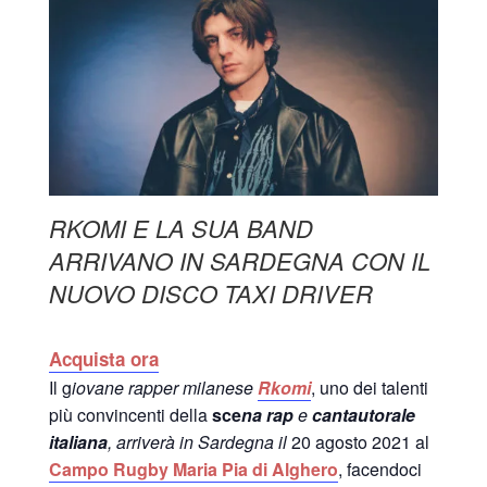
RKOMI E LA SUA BAND
ARRIVANO IN SARDEGNA CON IL
NUOVO DISCO TAXI DRIVER
Acquista ora
Il g
iovane rapper milanese
Rkomi
, uno dei talenti
più convincenti della
sce
na rap
e
cantautorale
italiana
, arriverà in Sardegna il
20 agosto 2021 al
Campo Rugby Maria Pia di Alghero
, facendoci