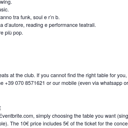
swing.
usic.
ranno tra funk, soul e r’n b.
ca d’autore, reading e performance teatrali.
ere più pop.
ts at the club. If you cannot find the right table for you
line +39 070 8571621 or our mobile (even via whatsapp o
E
Eventbrite.com, simply choosing the table you want (sing
ple). The 10€ price includes 5€ of the ticket for the conce