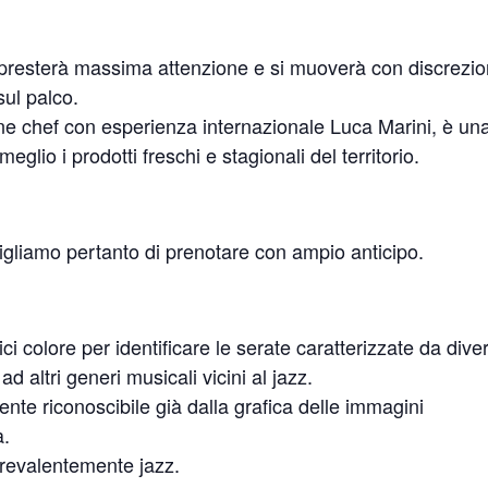
aff presterà massima attenzione e si muoverà con discrezio
 sul palco.
ane chef con esperienza internazionale Luca Marini, è un
glio i prodotti freschi e stagionali del territorio.
nsigliamo pertanto di prenotare con ampio anticipo.
i colore per identificare le serate caratterizzate da diver
d altri generi musicali vicini al jazz.
ente riconoscibile già dalla grafica delle immagini
a.
 prevalentemente jazz.