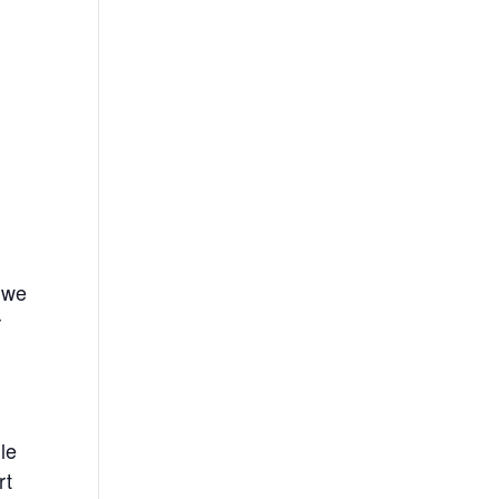
, we
r
le
rt