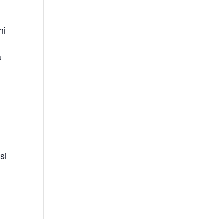
ni
a
si