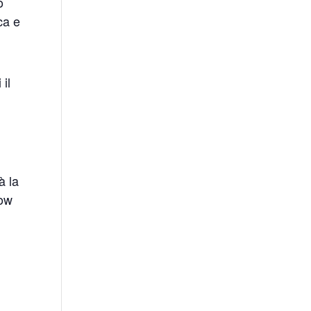
o
ca e
 il
à la
how