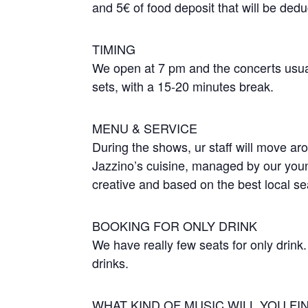
and 5€ of food deposit that will be dedu
TIMING
We open at 7 pm and the concerts usuall
sets, with a 15-20 minutes break.
MENU & SERVICE
During the shows, ur staff will move aro
Jazzino’s cuisine, managed by our young
creative and based on the best local s
BOOKING FOR ONLY DRINK
We have really few seats for only drink
drinks.
WHAT KIND OF MUSIC WILL YOU FI