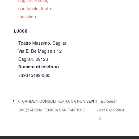
cagliari
,
reduci
,
spettacolo
,
teatro
massimo
LUOGO
Teatro Massimo, Cagliari
Via E. De Magistris 12
Cagliari
,
09123
Numero di telefono
+393454894565
CARMEN CONSOLI TERRA CA NUN SENTI
European
LIVE@ARENA FENICIA SANT’ANTIOCO
Jazz Expo 2024