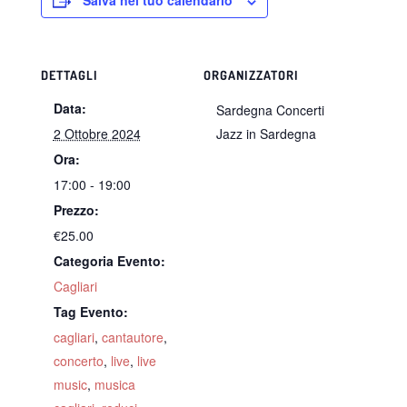
Salva nel tuo calendario
DETTAGLI
ORGANIZZATORI
Data:
Sardegna Concerti
2 Ottobre 2024
Jazz in Sardegna
Ora:
17:00 - 19:00
Prezzo:
€25.00
Categoria Evento:
Cagliari
Tag Evento:
cagliari
,
cantautore
,
concerto
,
live
,
live
music
,
musica