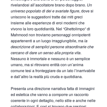
rivelandosi all’ascoltatore brano dopo brano.
Un
universo popolato di dei e svariate figure
, dove si
uniscono le suggestioni tratte dai miti greci
insieme alle esperienze di eroi moderni che
vivono la loro quotidianità. Nel “Ghettolimpo” di
Mahmood non troviamo personaggi onnipotenti
appartenenti a un luogo irraggiungibile, ma
la
descrizione di semplici persone straordinarie che
cercano di dare un senso alla propria vita
.
Nessuno è immortale e nessuno è un semplice
umano, ma si ritrovano entità con un’anima
comune tesi a fronteggiare da un lato l’inarrivabile
e dall’altro la realtà più cruda e quotidiana.
Presenta una direzione narrativa fatta di immagini
ed estetica che vanno a comporre un racconto
coerente in ogni dettaglio, nello stile e anche nelle
collaborazioni. E così si trovano due preziosi