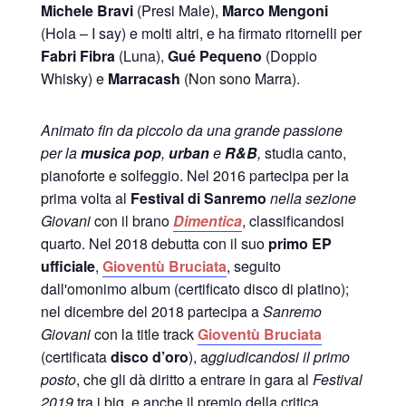
Michele Bravi
(Presi Male),
Marco Mengoni
(Hola – I say) e molti altri, e ha firmato ritornelli per
Fabri Fibra
(Luna),
Gué Pequeno
(Doppio
Whisky) e
Marracash
(Non sono Marra).
Animato fin da piccolo da una grande passione
per la
musica pop
,
urban
e
R&B
,
studia canto,
pianoforte e solfeggio. Nel 2016 partecipa per la
prima volta al
Festival di Sanremo
nella sezione
Giovani
con il brano
Dimentica
, classificandosi
quarto. Nel 2018 debutta con il suo
primo
EP
ufficiale
,
Gioventù Bruciata
, seguito
dall'omonimo album (certificato disco di platino);
nel dicembre del 2018 partecipa a
Sanremo
Giovani
con la title track
Gioventù Bruciata
(certificata
disco d’oro
), a
ggiudicandosi il primo
posto
, che gli dà diritto a entrare in gara al
Festival
2019
tra i big, e anche il premio della critica.