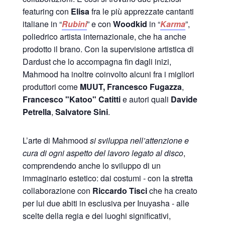
featuring con
Elisa
fra le più apprezzate cantanti
italiane in “
Rubini
” e con
Woodkid
in “
Karma
”,
poliedrico artista internazionale, che ha anche
prodotto il brano. Con la supervisione artistica di
Dardust che lo accompagna fin dagli inizi,
Mahmood ha inoltre coinvolto alcuni fra i migliori
produttori come
MUUT, Francesco Fugazza
,
Francesco "Katoo" Catitti
e autori quali
Davide
Petrella
,
Salvatore Sini
.
L’arte di Mahmood
si sviluppa nell’attenzione e
cura di ogni aspetto del lavoro legato al disco
,
comprendendo anche lo sviluppo di un
immaginario estetico: dai costumi - con la stretta
collaborazione con
Riccardo Tisci
che ha creato
per lui due abiti in esclusiva per Inuyasha - alle
scelte della regia e dei luoghi significativi,