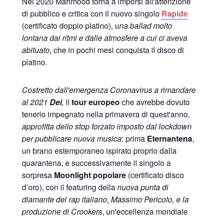
Nel 2020 Mahmood torna a imporsi all'attenzione
di pubblico e critica con il nuovo singolo
Rapide
(certificato doppio platino), u
na ballad molto
lontana dai ritmi e dalle atmosfere a cui ci aveva
abituato
, che in pochi mesi conquista il disco di
platino.
Costretto dall'emergenza Coronavirus a rimandare
al 2021
Dei
,
il
tour europeo
che avrebbe dovuto
tenerlo impegnato nella primavera di quest'anno,
approfitta dello stop forzato imposto dal lockdown
per pubblicare nuova musica
: prima
Eternantena
,
un brano estemporaneo ispirato proprio dalla
quarantena, e successivamente il singolo a
sorpresa
Moonlight popolare
(certificato disco
d’oro), con il featuring della
nuova punta di
diamante del rap italiano, Massimo Pericolo, e la
produzione di Crookers
, un'eccellenza mondiale