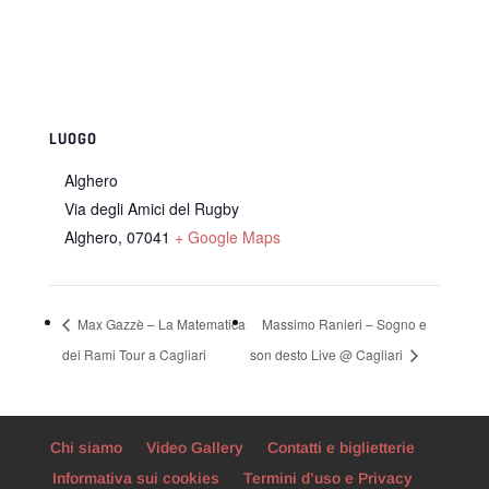
LUOGO
Alghero
Via degli Amici del Rugby
Alghero
,
07041
+ Google Maps
Max Gazzè – La Matematica
Massimo Ranieri – Sogno e
dei Rami Tour a Cagliari
son desto Live @ Cagliari
Chi siamo
Video Gallery
Contatti e biglietterie
Informativa sui cookies
Termini d’uso e Privacy