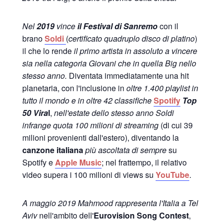
Nel
2019
vince
il Festival di Sanremo
con il
brano
Soldi
(
certificato quadruplo disco di platino
)
il che lo rende
il primo artista in assoluto a vincere
sia nella categoria Giovani che in quella Big nello
stesso anno.
Diventata immediatamente una hit
planetaria, con l'inclusione in
oltre 1.400 playlist in
tutto il mondo e in oltre 42 classifiche
Spotify
Top
50 Vira
l
,
nell'estate dello stesso anno Soldi
infrange quota 100 milioni di streaming
(di cui 39
milioni provenienti dall'estero), diventando la
canzone italiana
più ascoltata di sempre
su
Spotify e
Apple Music
; nel frattempo, il relativo
video supera i 100 milioni di views su
YouTube
.
A maggio 2019 Mahmood rappresenta l'Italia a Tel
Aviv
nell'ambito dell'
Eurovision Song Contest
,