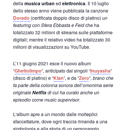
della
musica urban
ed
elettronica
. Il 10 luglio
dello stesso anno viene pubblicata la canzone
Dorado
(certificata doppio disco di platino) u
n
featuring con Sfera Ebbasta e Feid
che ha
totalizzato 32 milioni di streams sulle piattaforme
digitali; mentre il relativo video ha totalizzato 30
milioni di visualizzazioni su YouTube.
L’11 giugno 2021 esce il nuovo album
“
Ghettolimpo
”, anticipato dai singoli “
Inuyasha
”
(disco di platino) e “
Klan
”, e da “
Zero
”,
brano che
fa parte della colonna sonora dell’omonima serie
originale
Netflix
di cui ha curato anche un
episodio come music supervisor
.
L'album apre a un mondo dalle molteplici
sfaccettature, dove ogni traccia rimanda a una
simbologia e alla storia di un personaggio,