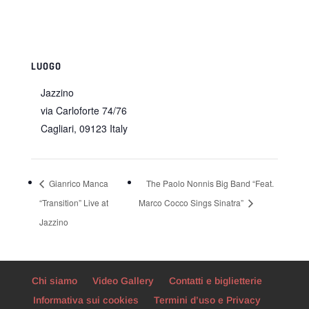
LUOGO
Jazzino
via Carloforte 74/76
Cagliari
,
09123
Italy
Gianrico Manca
The Paolo Nonnis Big Band “Feat.
“Transition” Live at
Marco Cocco Sings Sinatra”
Jazzino
Chi siamo
Video Gallery
Contatti e biglietterie
Informativa sui cookies
Termini d’uso e Privacy