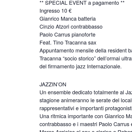
** SPECIAL EVENT a pagamento **
Ingresso 10 €
Gianrico Manca batteria
Cinzio Atzori contrabbasso
Paolo Carrus pianoforte
Feat. Tino Tracanna sax
Appuntamento mensile della resident ban
Tracanna “socio storico” dell’ormai ultr
del firmamento jazz Internazionale.
JAZZIN’ON
Un ensemble dedicato totalmente al Jazz
stagione animeranno le serate del loca
rappresentativi e importanti protagonist
Una ritmica importante con Gianrico Man
contrabbasso e i maestri Paolo Carrus e
Marco Argiolas al sax e clarino e Rober