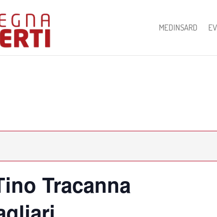
MEDINSARD
EV
 Tino Tracanna
gliari