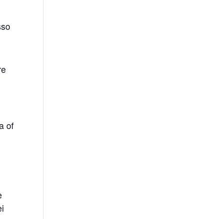
sso
re
a of
e
ei