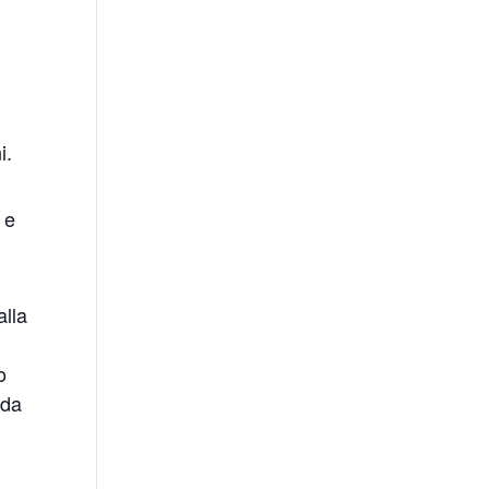
e
i.
 e
alla
o
 da