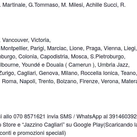
 L. Martinale, G.Tommaso, M. Milesi, Achille Succi, R.
 Vancouver, Victoria,
ontpellier, Parigi, Marciac, Lione, Praga, Vienna, Liegi
mburgo, Colonia, Capodistria, Mosca, S.Pietroburgo,
Melbourne, Youndé e Douala ( Camerun ), Umbria Jazz,
rigo, Cagliari, Genova, Milano, Roccella Ionica, Teano
Roma, Napoli, Trento, Bolzano, Firenze, Verona, Mater
 allo 070 8571621 invia SMS / WhatsApp al 39146039
p Store e “Jazzino Cagliari” su Google Play(Scaricando l
sconti e promozioni speciali)