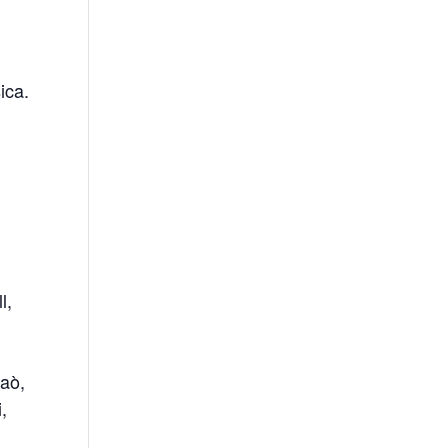
ica.
l,
raò,
,