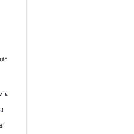
luto
e la
ti.
di