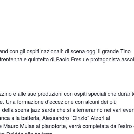
d con gli ospiti nazionali: di scena oggi il grande Tino
atrentennale quintetto di Paolo Fresu e protagonista asso
ino e alle sue produzioni con ospiti speciali che durant
le. Una formazione d’eccezione con alcuni dei più
i della scena jazz sarda che si alterneranno nei vari even
ca alla batteria, Alessandro “Cinzio” Atzori al
 Mauro Mulas al pianoforte, verrà completata dall’estro 
to Deidda alla chitarra.