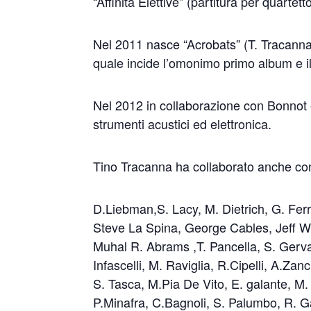
“Affinità Elettive” (partitura per quartet
Nel 2011 nasce “Acrobats” (T. Tracanna,
quale incide l’omonimo primo album e il
Nel 2012 in collaborazione con Bonnot
strumenti acustici ed elettronica.
Tino Tracanna ha collaborato anche co
D.Liebman,S. Lacy, M. Dietrich, G. Ferri
Steve La Spina, George Cables, Jeff Wil
Muhal R. Abrams ,T. Pancella, S. Gervas
Infascelli, M. Raviglia, R.Cipelli, A.Zan
S. Tasca, M.Pia De Vito, E. galante, M.
P.Minafra, C.Bagnoli, S. Palumbo, R. Gat