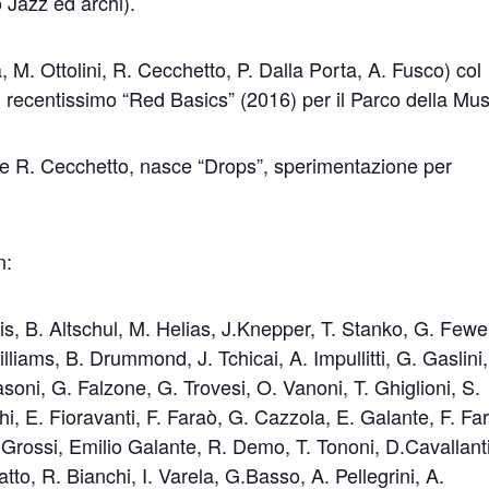
to Jazz ed archi).
 M. Ottolini, R. Cecchetto, P. Dalla Porta, A. Fusco) col
 recentissimo “Red Basics” (2016) per il Parco della Mus
 e R. Cecchetto, nasce “Drops”, sperimentazione per
n:
s, B. Altschul, M. Helias, J.Knepper, T. Stanko, G. Fewel
liams, B. Drummond, J. Tchicai, A. Impullitti, G. Gaslini,
oni, G. Falzone, G. Trovesi, O. Vanoni, T. Ghiglioni, S.
chi, E. Fioravanti, F. Faraò, G. Cazzola, E. Galante, F. Fa
 Grossi, Emilio Galante, R. Demo, T. Tononi, D.Cavallanti
to, R. Bianchi, I. Varela, G.Basso, A. Pellegrini, A.