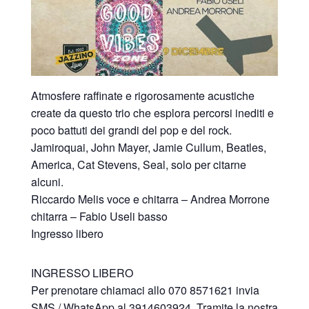
Atmosfere raffinate e rigorosamente acustiche
create da questo trio che esplora percorsi inediti e
poco battuti dei grandi del pop e del rock.
Jamiroquai, John Mayer, Jamie Cullum, Beatles,
America, Cat Stevens, Seal, solo per citarne
alcuni.
Riccardo Melis voce e chitarra – Andrea Morrone
chitarra – Fabio Useli basso
Ingresso libero
INGRESSO LIBERO
Per prenotare chiamaci allo 070 8571621 invia
SMS / WhatsApp al 3914603924 .Tramite la nostra