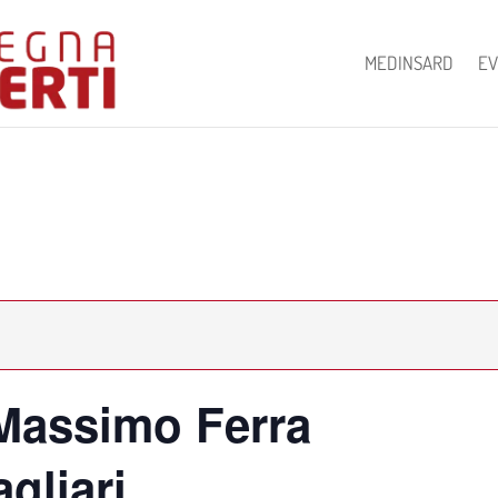
MEDINSARD
EV
 Massimo Ferra
gliari