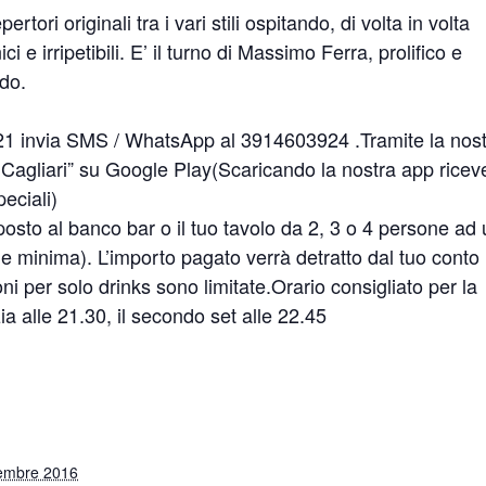
tori originali tra i vari stili ospitando, di volta in volta
ci e irripetibili. E’ il turno di Massimo Ferra, prolifico e
rdo.
21 invia SMS / WhatsApp al 3914603924 .Tramite la nos
Cagliari” su Google Play(Scaricando la nostra app ricev
eciali)
posto al banco bar o il tuo tavolo da 2, 3 o 4 persone ad
 minima). L’importo pagato verrà detratto dal tuo conto
ni per solo drinks sono limitate.Orario consigliato per la
zia alle 21.30, il secondo set alle 22.45
embre 2016