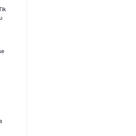
Tik
su
se
a