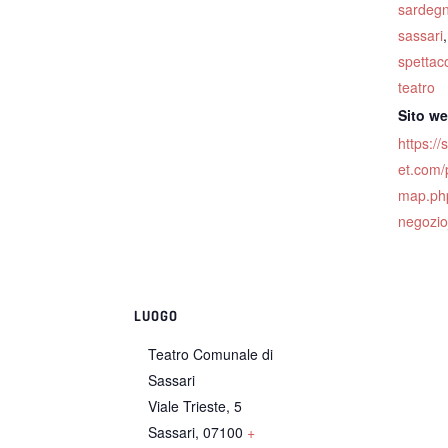
sardeg
sassari
spettaco
teatro
Sito w
https://
et.com/
map.ph
negozi
LUOGO
Teatro Comunale di
Sassari
Viale Trieste, 5
Sassari
,
07100
+