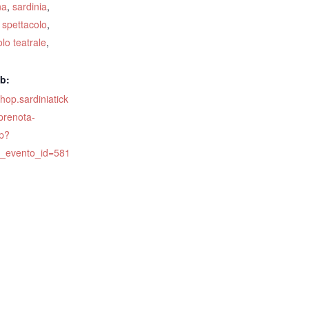
na
,
sardinia
,
,
spettacolo
,
lo teatrale
,
eb:
shop.sardiniatick
prenota-
p?
o_evento_id=581