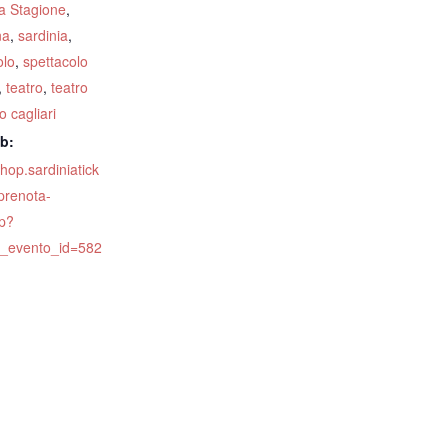
a Stagione
,
na
,
sardinia
,
olo
,
spettacolo
,
teatro
,
teatro
 cagliari
eb:
shop.sardiniatick
prenota-
p?
o_evento_id=582