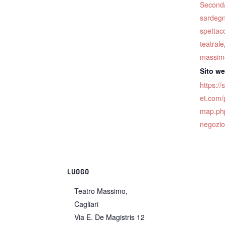
Second
sardeg
spettac
teatrale
massimo
Sito w
https://
et.com/
map.ph
negozi
LUOGO
Teatro Massimo,
Cagliari
Via E. De Magistris 12