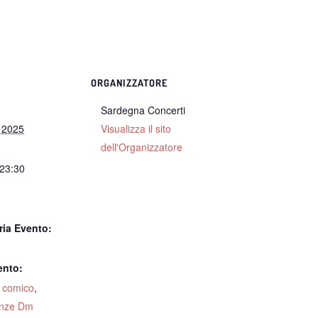
ORGANIZZATORE
Sardegna Concerti
e 2025
Visualizza il sito
dell'Organizzatore
 23:30
:
ria Evento:
ento:
,
comico
,
enze Dm