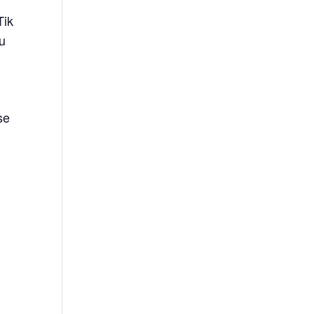
Tik
su
se