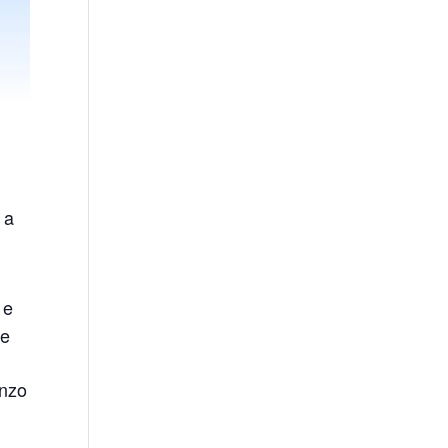
a
i
 e
te
enzo