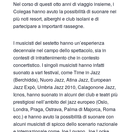
Nel corso di questi otto anni di viaggio insieme, i
Colegas hanno avuto la possibilità di suonare nei
più noti resort, alberghi e club isolani e di
partecipare a importanti rassegne.
I musicisti del sestetto hanno un’esperienza
decennale nel campo dello spettacolo, sia in
contesti di intrattenimento che in contesto
concertistico. I singoli musicisti hanno infatti
suonato a vari festival, come Time in Jazz
(Berchidda), Nuoro Jazz, Atina Jazz, European
Jazz Expò, Umbria Jazz 2010, Calagonone Jazz,
Icnos, hanno suonato in alcuni dei club e teatri più
prestigiosi nell’ambito del jazz europeo (Oslo,
Londra, Praga, Ostrava, Palma di Majorca, Roma
ecc.) e hanno avuto la possibilità di suonare con
alcuni musicisti di spicco dello scenario nazionale
e internazionale come Joe Lovano, Joe Locke,