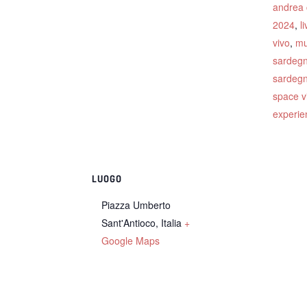
andrea 
2024
,
l
vivo
,
mu
sardeg
sardeg
space v
experie
LUOGO
Piazza Umberto
Sant'Antioco
,
Italia
+
Google Maps