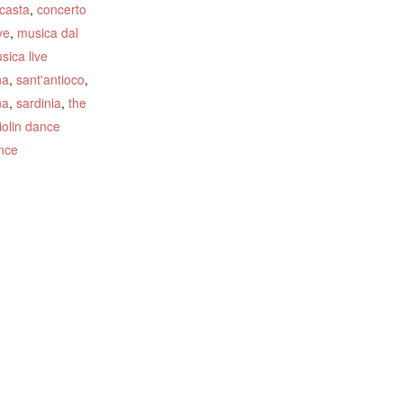
casta
,
concerto
ive
,
musica dal
sica live
na
,
sant'antioco
,
na
,
sardinia
,
the
iolin dance
nce