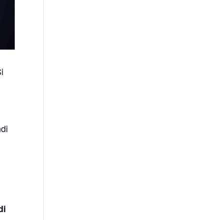
i
ndi
di