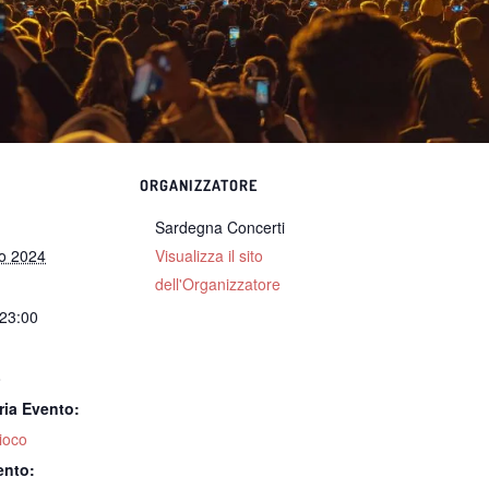
ORGANIZZATORE
Sardegna Concerti
o 2024
Visualizza il sito
dell'Organizzatore
 23:00
:
o
ria Evento:
ioco
ento: