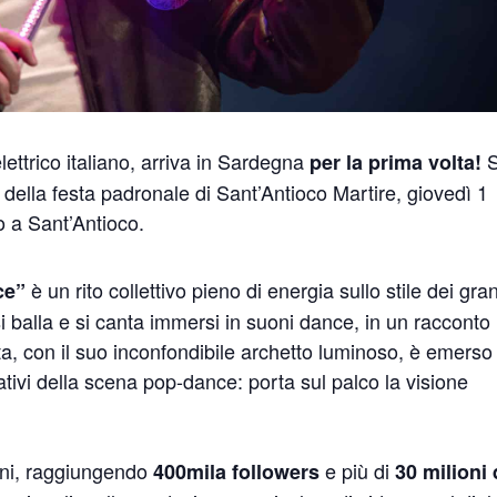
 elettrico italiano, arriva in Sardegna
S
per la prima volta!
 della festa padronale di Sant’Antioco Martire, giovedì 1
o a Sant’Antioco.
è un rito collettivo pieno di energia sullo stile dei gra
ce”
i si balla e si canta immersi in suoni dance, in un racconto
asta, con il suo inconfondibile archetto luminoso, è emerso
vativi della scena pop-dance: porta sul palco la visione
ioni, raggiungendo
e più di
400mila followers
30 milioni 