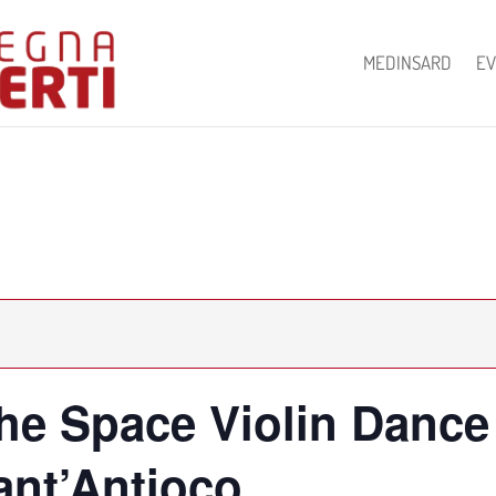
MEDINSARD
EV
he Space Violin Dance
nt’Antioco