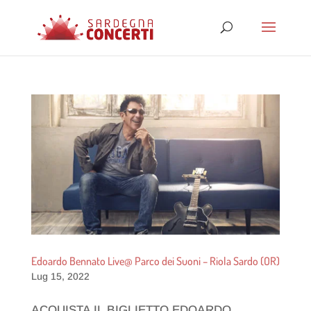
Edoardo Bennato Live@ Parco dei Suoni – Riola Sardo (OR)
Lug 15, 2022
ACQUISTA IL BIGLIETTO EDOARDO