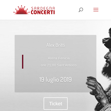
Alex Britti
Arena Fenicia
ore 21,00 Sant'Antioco
19 luglio 2019
Ticket