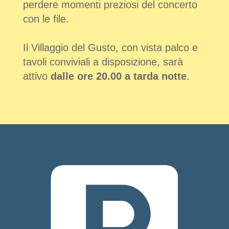
perdere momenti preziosi del concerto
con le file.
Il Villaggio del Gusto, con vista palco e
tavoli conviviali a disposizione, sarà
attivo
dalle ore 20.00 a tarda notte
.