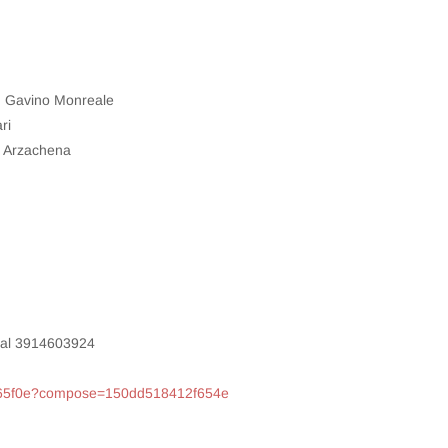
an Gavino Monreale
ri
i Arzachena
p al 3914603924
2bf65f0e?compose=150dd518412f654e