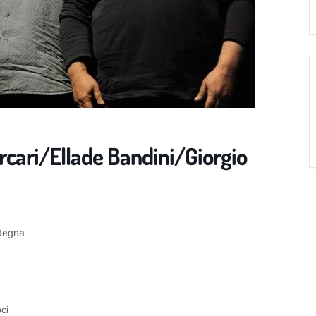
rcari/Ellade Bandini/Giorgio
rdegna
oci