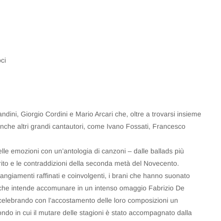
oci
Bandini, Giorgio Cordini e Mario Arcari che, oltre a trovarsi insieme
che altri grandi cantautori, come Ivano Fossati, Francesco
elle emozioni con un’antologia di canzoni – dalle ballads più
pirito e le contraddizioni della seconda metà del Novecento.
angiamenti raffinati e coinvolgenti, i brani che hanno suonato
rto che intende accomunare in un intenso omaggio Fabrizio De
celebrando con l’accostamento delle loro composizioni un
ndo in cui il mutare delle stagioni è stato accompagnato dalla