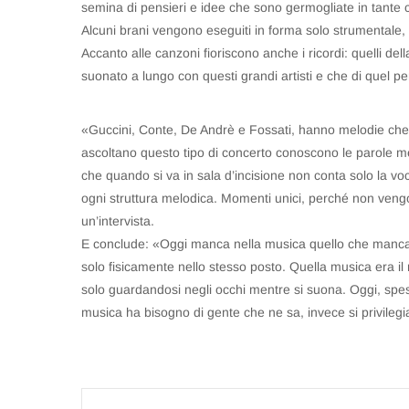
semina di pensieri e idee che sono germogliate in tante 
Alcuni brani vengono eseguiti in forma solo strumentale, al
Accanto alle canzoni fioriscono anche i ricordi: quelli della
suonato a lungo con questi grandi artisti e che di quel 
«Guccini, Conte, De Andrè e Fossati, hanno melodie ch
ascoltano questo tipo di concerto conoscono le parole meg
che quando si va in sala d’incisione non conta solo la voce
ogni struttura melodica. Momenti unici, perché non vengo
un’intervista.
E conclude: «Oggi manca nella musica quello che manca n
solo fisicamente nello stesso posto. Quella musica era il 
solo guardandosi negli occhi mentre si suona. Oggi, spe
musica ha bisogno di gente che ne sa, invece si privileg