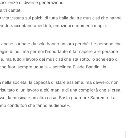
coscienze di diverse generazioni.
tri cantati..
 vita vissuta sui palchi di tutta Italia dai tre musicisti che hanno
periodo raccontano aneddoti, emozioni e momenti magici.
e anche suonate da sole hanno un loro perché. Le persone che
lio di noi, ma per noi l’importante è far sapere alle persone
, ma tutto il lavoro dei musicisti che sta sotto, lo scheletro di
no fuori sempre uguali» – sottolinea Ellade Bandini, in
ella società: la capacità di stare assieme, ma davvero, non
risultato di un lavoro a più mani e di una complicità che si crea
sso, la musica è un’altra cosa. Basta guardare Sanremo. La
iano conduttori che fanno audience».