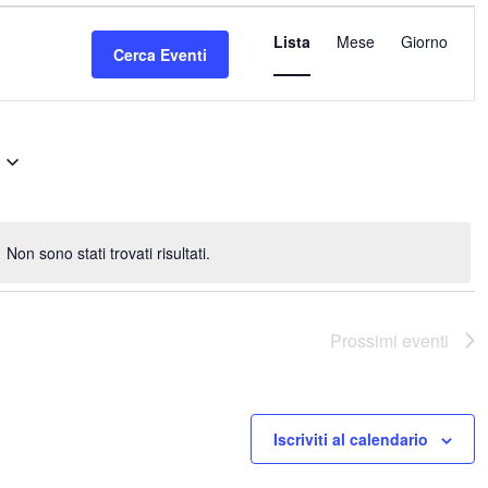
Evento
Lista
Mese
Viste
Giorno
Cerca Eventi
Navigazione
Non sono stati trovati risultati.
Notice
Prossimi eventi
Iscriviti al calendario