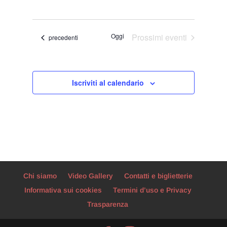
Viste
Ricerca
Seleziona
Navigaz
e
la
viste
data.
Oggi
Prossimi eventi
Eventi
precedenti
Navigazion
Iscriviti al calendario
Chi siamo
Video Gallery
Contatti e biglietterie
Informativa sui cookies
Termini d’uso e Privacy
Trasparenza