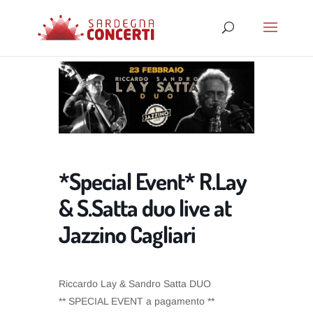
*Special Event* R.Lay
& S.Satta duo live at
Jazzino Cagliari
Riccardo Lay & Sandro Satta DUO
** SPECIAL EVENT a pagamento **