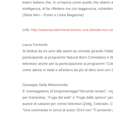
teatro italiano che, in un’epoca come quella che stiamo 
intelligenza, di far riflettere ma con leggerezza, richiede
(Silvia Neri – Punto e Linea Magazine)
Link:
http://www.lauraformenti.it/sono-una-bionda-non-s
Laura Formenti:
Si dedica da tre anni alla stand up comedy girando l’Ita
partecipando ai programmi Natural Born Comedians e S
televisivo anche per la partecipazione ai programmi “Col
come attrice in Italia e all’estero da più di dieci anni co
Giuseppe Della Misericordia:
E’ sceneggiatore (il lungometraggio“Secondo tempo”, reg
per Gamestop, “Fuga dal web” e “Fuga dallo spreco” per Ms
autore di cabaret per comici televisivi (Zelig, Colorado, 
“Una commedia in cerca di autori 2014 con “Ti presento 