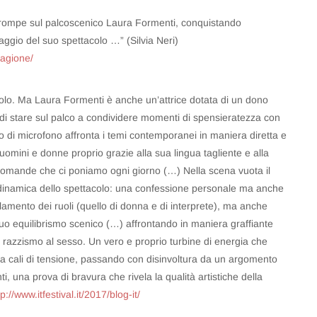
a, irrompe sul palcoscenico Laura Formenti, conquistando
aggio del suo spettacolo …” (Silvia Neri)
tagione/
tacolo. Ma Laura Formenti è anche un’attrice dotata di un dono
a di stare sul palco a condividere momenti di spensieratezza con
lo di microfono affronta i temi contemporanei in maniera diretta e
omini e donne proprio grazie alla sua lingua tagliente e alla
 domande che ci poniamo ogni giorno (…) Nella scena vuota il
la dinamica dello spettacolo: una confessione personale ma anche
lamento dei ruoli (quello di donna e di interprete), ma anche
nuo equilibrismo scenico (…) affrontando in maniera graffiante
dal razzismo al sesso. Un vero e proprio turbine di energia che
nza cali di tensione, passando con disinvoltura da un argomento
tenti, una prova di bravura che rivela la qualità artistiche della
tp://www.itfestival.it/2017/blog-it/