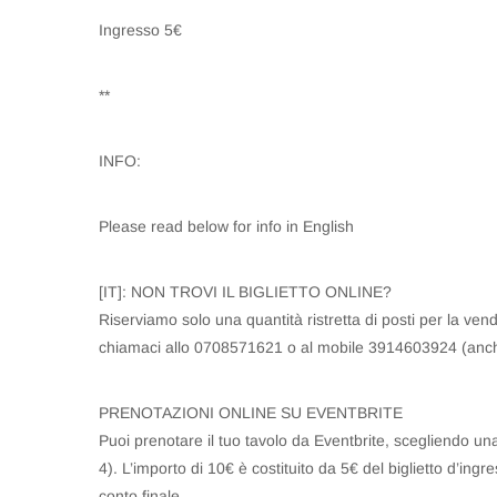
Ingresso 5€
**
INFO:
Please read below for info in English
[IT]: NON TROVI IL BIGLIETTO ONLINE?
Riserviamo solo una quantità ristretta di posti per la vendi
chiamaci allo 0708571621 o al mobile 3914603924 (anc
PRENOTAZIONI ONLINE SU EVENTBRITE
Puoi prenotare il tuo tavolo da Eventbrite, scegliendo una 
4). L’importo di 10€ è costituito da 5€ del biglietto d’ingr
conto finale.