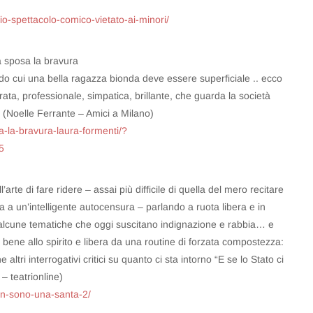
mio-spettacolo-comico-vietato-ai-minori/
sposa la bravura
 cui una bella ragazza bionda deve essere superficiale .. ecco
ata, professionale, simpatica, brillante, che guarda la società
 (Noelle Ferrante – Amici a Milano)
a-la-bravura-laura-formenti/?
5
arte di fare ridere – assai più difficile di quella del mero recitare
ita a un’intelligente autocensura – parlando a ruota libera e in
di alcune tematiche che oggi suscitano indignazione e rabbia… e
a bene allo spirito e libera da una routine di forzata compostezza:
 altri interrogativi critici su quanto ci sta intorno “E se lo Stato ci
– teatrionline)
on-sono-una-santa-2/