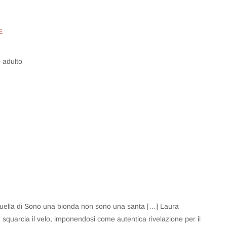
E
 adulto
 è quella di Sono una bionda non sono una santa […] Laura
à, squarcia il velo, imponendosi come autentica rivelazione per il