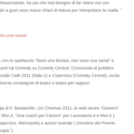
attraversando, ha più che mai bisogno di far ridere ma con
ndo a gran voce nuove chiavi di lettura per interpretare la realtà. ”
ono-una-santa/
lia con lo spettacolo “Sono una bionda, non sono una santa” e
tand Up Comedy su Comedy Central. Conosciuta al pubblico
orado Cafè 2011 (Italia 1) e Copernico (Comedy Central), recita
n diverse compagnie di teatro e teatro per ragazzi.
ia di F. Bastianello, Uci Cinemas 2011, le web-series “Gamers”
n.it, “Una coach per il lavoro” per Lavoratorio.it e Msn.it ),
Copernico, Metropolis) e autore teatrale ( (vincitore del Premio
papà.”)