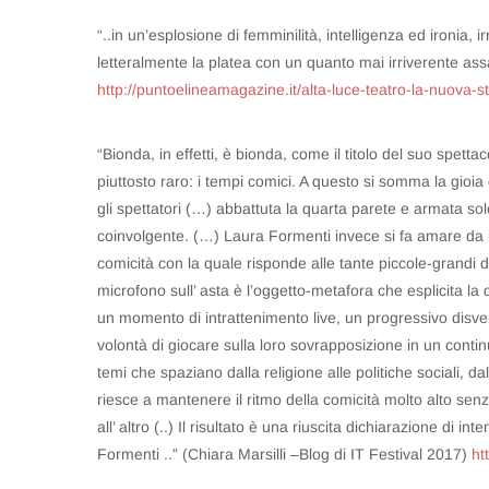
“..in un’esplosione di femminilità, intelligenza ed ironi
letteralmente la platea con un quanto mai irriverente ass
http://puntoelineamagazine.it/alta-luce-teatro-la-nuova-s
“Bionda, in effetti, è bionda, come il titolo del suo spet
piuttosto raro: i tempi comici. A questo si somma la gioi
gli spettatori (…) abbattuta la quarta parete e armata so
coinvolgente. (…) Laura Formenti invece si fa amare da u
comicità con la quale risponde alle tante piccole-grandi
microfono sull’ asta è l’oggetto-metafora che esplicita 
un momento di intrattenimento live, un progressivo disve
volontà di giocare sulla loro sovrapposizione in un conti
temi che spaziano dalla religione alle politiche sociali, 
riesce a mantenere il ritmo della comicità molto alto se
all’ altro (..) Il risultato è una riuscita dichiarazione di in
Formenti ..” (Chiara Marsilli –Blog di IT Festival 2017)
ht