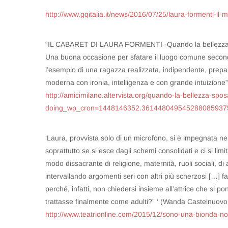
http://www.gqitalia.it/news/2016/07/25/laura-formenti-il-
“IL CABARET DI LAURA FORMENTI -Quando la bellezza 
Una buona occasione per sfatare il luogo comune secondo
l’esempio di una ragazza realizzata, indipendente, prepar
moderna con ironia, intelligenza e con grande intuizione”
http://amicimilano.altervista.org/quando-la-bellezza-spos
doing_wp_cron=1448146352.361448049545288085937
‘Laura, provvista solo di un microfono, si è impegnata nell’
soprattutto se si esce dagli schemi consolidati e ci si lim
modo dissacrante di religione, maternità, ruoli sociali, 
intervallando argomenti seri con altri più scherzosi […] f
perché, infatti, non chiedersi insieme all’attrice che si pone
trattasse finalmente come adulti?” ‘ (Wanda Castelnuovo 
http://www.teatrionline.com/2015/12/sono-una-bionda-n