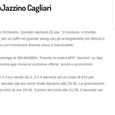
Jazzino Cagliari
s Orchestra. Quindici elementi (5 sax, 3 tromboni, 4 trombe,
a per un tuffo nel grande swing con gli arrangiamenti più famosi e
o con l’orchestra diventa unico e memorabile.
hatsApp al 3914603924 .Tramite la nostra APP “Jazzino” su App
ostra app riceverai esclusive offerte, sconti e promozioni
r o il tuo tavolo da 2, 3 o 4 persone ad un costo di €10 per
etratto dal tuo conto finale.Apriamo alle 20.30. Le prenotazioni
 entro le ore 20.45. Il primo set inizia alle 21.30, il secondo set