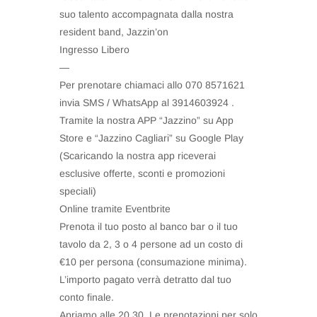
suo talento accompagnata dalla nostra
resident band, Jazzin’on
Ingresso Libero
—
Per prenotare chiamaci allo 070 8571621
invia SMS / WhatsApp al 3914603924 .
Tramite la nostra APP “Jazzino” su App
Store e “Jazzino Cagliari” su Google Play
(Scaricando la nostra app riceverai
esclusive offerte, sconti e promozioni
speciali)
Online tramite Eventbrite
Prenota il tuo posto al banco bar o il tuo
tavolo da 2, 3 o 4 persone ad un costo di
€10 per persona (consumazione minima).
L’importo pagato verrà detratto dal tuo
conto finale.
Apriamo alle 20.30. Le prenotazioni per solo