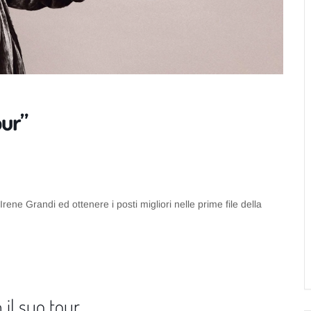
our”
rene Grandi ed ottenere i posti migliori nelle prime file della
 il suo tour