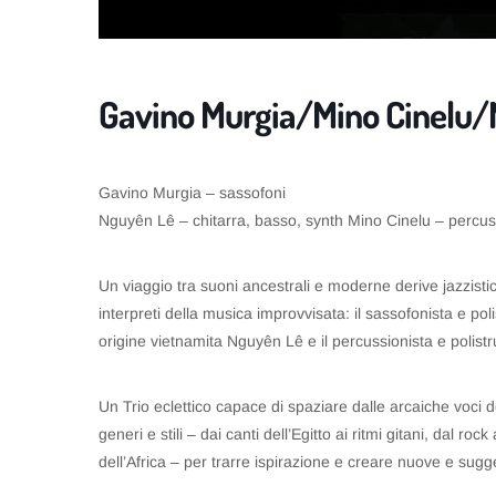
Gavino Murgia/Mino Cinelu
Gavino Murgia – sassofoni
Nguyên Lê – chitarra, basso, synth Mino Cinelu – percus
Un viaggio tra suoni ancestrali e moderne derive jazzistic
interpreti della musica improvvisata: il sassofonista e pol
origine vietnamita Nguyên Lê e il percussionista e polist
Un Trio eclettico capace di spaziare dalle arcaiche voci de
generi e stili – dai canti dell’Egitto ai ritmi gitani, dal r
dell’Africa – per trarre ispirazione e creare nuove e sugg