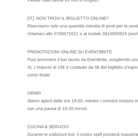
Please read below for info in English
[IT]: NON TROVI IL BIGLIETTO ONLINE?
Riserviamo solo una quantità ristretta di posti per la vendi
chiamaci allo 0708571621 o al mobile 3914603924 (anc
PRENOTAZIONI ONLINE SU EVENTBRITE
Puoi prenotare il tuo tavolo da Eventbrite, scegliendo una 
4). L’importo di 10€ è costituito da 5€ del biglietto d’ingr
conto finale.
ORARI
Siamo aperti dalle ore 19:00, mentre i concerti iniziano i
con una pausa di 15-20 minuti.
CUCINA & SERVIZIO
Durante le esibizioni live, il nostro staff presterà massim