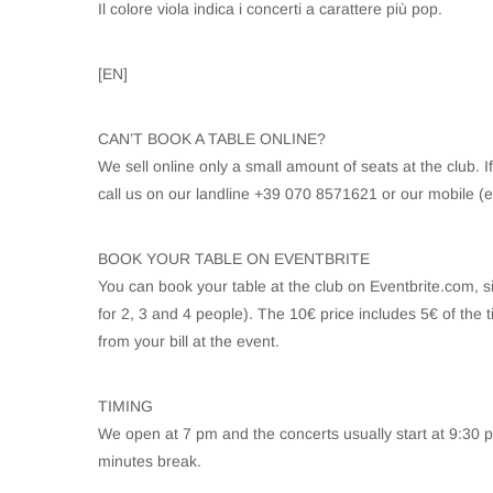
Il colore viola indica i concerti a carattere più pop.
[EN]
CAN’T BOOK A TABLE ONLINE?
We sell online only a small amount of seats at the club. I
call us on our landline +39 070 8571621 or our mobile 
BOOK YOUR TABLE ON EVENTBRITE
You can book your table at the club on Eventbrite.com, si
for 2, 3 and 4 people). The 10€ price includes 5€ of the t
from your bill at the event.
TIMING
We open at 7 pm and the concerts usually start at 9:30 pm
minutes break.