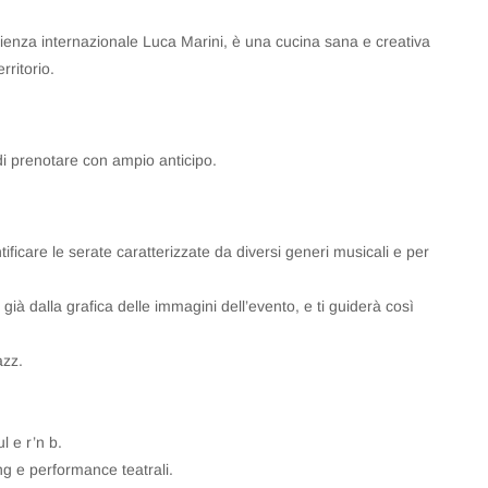
ienza internazionale Luca Marini, è una cucina sana e creativa
rritorio.
 di prenotare con ampio anticipo.
ificare le serate caratterizzate da diversi generi musicali e per
già dalla grafica delle immagini dell’evento, e ti guiderà così
azz.
l e r’n b.
ng e performance teatrali.