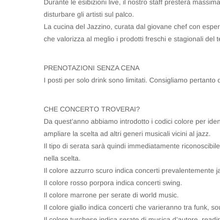
Durante le esibizioni live, il nostro staff presterà massim
disturbare gli artisti sul palco.
La cucina del Jazzino, curata dal giovane chef con esper
che valorizza al meglio i prodotti freschi e stagionali del te
PRENOTAZIONI SENZA CENA
I posti per solo drink sono limitati. Consigliamo pertanto
CHE CONCERTO TROVERAI?
Da quest’anno abbiamo introdotto i codici colore per ident
ampliare la scelta ad altri generi musicali vicini al jazz.
Il tipo di serata sarà quindi immediatamente riconoscibile 
nella scelta.
Il colore azzurro scuro indica concerti prevalentemente j
Il colore rosso porpora indica concerti swing.
Il colore marrone per serate di world music.
Il colore giallo indica concerti che varieranno tra funk, sou
Il colore turchese indica serate di musica d’autore, readi