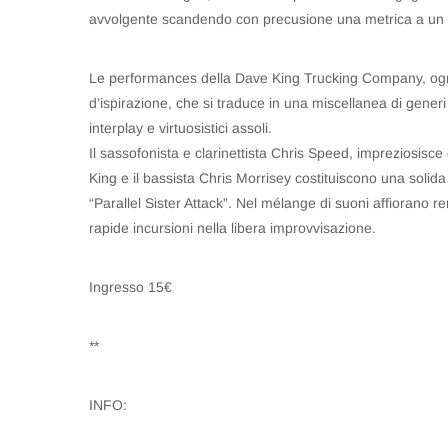
avvolgente scandendo con precusione una metrica a un t
Le performances della Dave King Trucking Company, ogni v
d’ispirazione, che si traduce in una miscellanea di generi
interplay e virtuosistici assoli.
Il sassofonista e clarinettista Chris Speed, impreziosisce c
King e il bassista Chris Morrisey costituiscono una solida
“Parallel Sister Attack”. Nel mélange di suoni affiorano r
rapide incursioni nella libera improvvisazione.
Ingresso 15€
**
INFO: