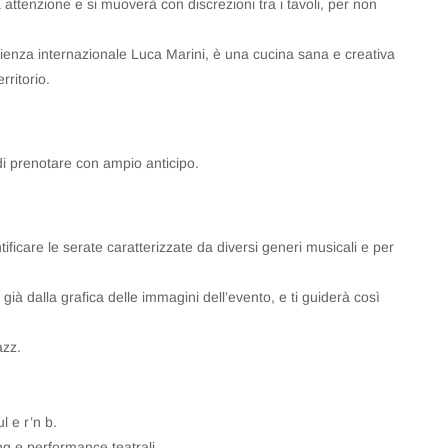
a attenzione e si muoverà con discrezioni tra i tavoli, per non
ienza internazionale Luca Marini, è una cucina sana e creativa
rritorio.
 di prenotare con ampio anticipo.
ificare le serate caratterizzate da diversi generi musicali e per
già dalla grafica delle immagini dell’evento, e ti guiderà così
azz.
l e r’n b.
ng e performance teatrali.