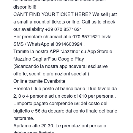
disponibili!
CAN’T FIND YOUR TICKET HERE? We sell just
a small amount of tickets online. Call us to check
our availability +39 070 8571621
Per prenotare chiamaci allo 070 8571621 invia
SMS / WhatsApp al 3914603924 .
Tramite la nostra APP “Jazzino” su App Store e
“Jazzino Cagliari” su Google Play
(Scaricando la nostra app riceverai esclusive
offerte, sconti e promozioni speciali)
Online tramite Eventbrite
Prenota il tuo posto al banco bar o il tuo tavolo da
2, 3 o 4 persone ad un costo di €10 per persona .
L’importo pagato comprende 5€ del costo del
biglietto e 5€ da detrarre dal conto finale del bar e
ristorante.
Apriamo alle 20.30. Le prenotazioni per solo
drinks sono limitate.