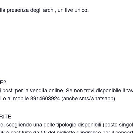
lla presenza degli archi, un live unico.
NE?
 posti per la vendita online. Se non trovi disponibile il ta
21 o al mobile 3914603924 (anche sms/whatsapp).
RITE
e, scegliendo una delle tipologie disponibili (posto singo
0€ è costituito da 5€ del biglietto d’ingresso per il concer