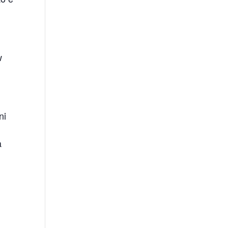
w
ni
a