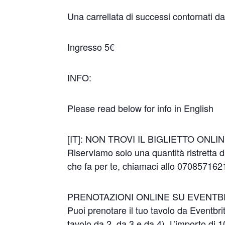
Una carrellata di successi contornati da
Ingresso 5€
INFO:
Please read below for info in English
[IT]: NON TROVI IL BIGLIETTO ONLI
Riserviamo solo una quantità ristretta di
che fa per te, chiamaci allo 07085716
PRENOTAZIONI ONLINE SU EVENTB
Puoi prenotare il tuo tavolo da Eventbrit
tavolo da 2, da 3 e da 4). L’importo di 1