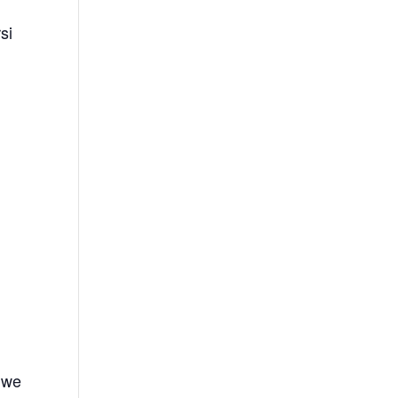
si
, we