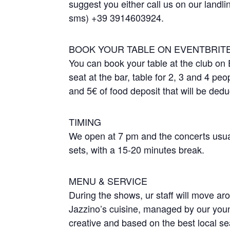
suggest you either call us on our land
sms) +39 3914603924.
BOOK YOUR TABLE ON EVENTBRIT
You can book your table at the club on 
seat at the bar, table for 2, 3 and 4 peo
and 5€ of food deposit that will be dedu
TIMING
We open at 7 pm and the concerts usuall
sets, with a 15-20 minutes break.
MENU & SERVICE
During the shows, ur staff will move aro
Jazzino’s cuisine, managed by our young
creative and based on the best local s