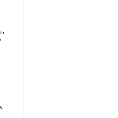
r
le
rt
y,