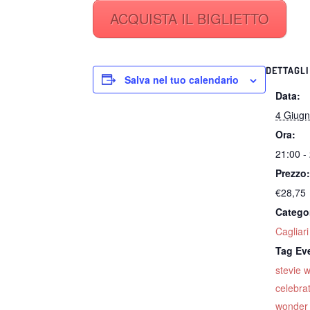
ACQUISTA IL BIGLIETTO
DETTAGLI
Salva nel tuo calendario
Data:
4 Giug
Ora:
21:00 -
Prezzo
€28,75
Catego
Cagliari
Tag Ev
stevie 
celebra
wonder 