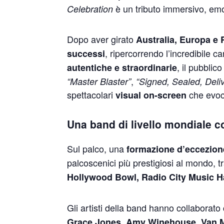
è un tributo immersivo, emo
Celebration
Dopo aver girato
Australia, Europa e
, ripercorrendo l’incredibile ca
successi
, il pubblic
autentiche e straordinarie
,
“Master Blaster”
“Signed, Sealed, Deli
spettacolari
che evoc
visual on-screen
Una band di livello mondiale c
Sul palco, una
formazione d’eccezion
palcoscenici più prestigiosi al mondo, t
Hollywood Bowl, Radio City Music Ha
Gli artisti della band hanno collaborat
Grace Jones, Amy Winehouse, Van Mo