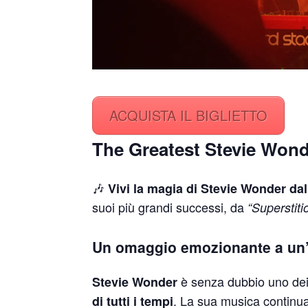
ACQUISTA IL BIGLIETTO
The Greatest Stevie Won
🎶
Vivi la magia di Stevie Wonder dal
suoi più grandi successi, da
“Superstiti
Un omaggio emozionante a un’
è senza dubbio uno de
Stevie Wonder
. La sua musica continu
di tutti i tempi