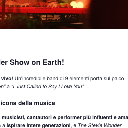
der Show on Earth!
Un’incredibile band di 9 elementi porta sul palco i
 vivo!
a
.
on”
“I Just Called to Say I Love You”
icona della musica
i
musicisti, cantautori e performer più influenti e ama
a a
, e
ispirare intere generazioni
The Stevie Wonder