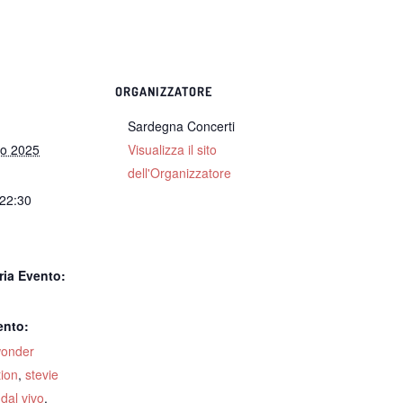
ORGANIZZATORE
Sardegna Concerti
no 2025
Visualizza il sito
dell'Organizzatore
 22:30
:
ria Evento:
ento:
wonder
tion
,
stevie
dal vivo
,