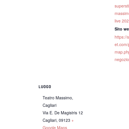
superst
massimo
live 20
Sito w
https://
et.com/
map.ph
negozi
LUOGO
Teatro Massimo,
Cagliari
Via E. De Magistris 12
Cagliari
,
09123
+
Google Maps