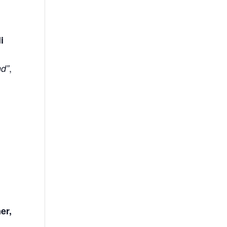
i
,
nd”
er,