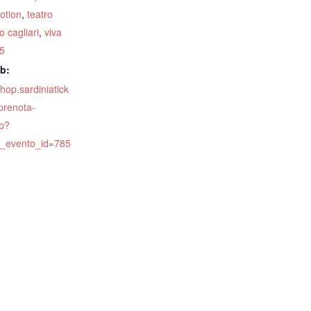
iotion
,
teatro
 cagliari
,
viva
25
eb:
shop.sardiniatick
prenota-
p?
o_evento_id=785