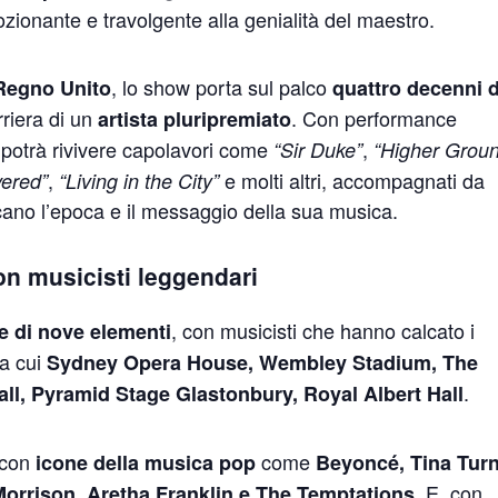
zionante e travolgente alla genialità del maestro.
, lo show porta sul palco
 Regno Unito
quattro decenni d
rriera di un
. Con performance
artista pluripremiato
o potrà rivivere capolavori come
,
“Sir Duke”
“Higher Grou
,
e molti altri, accompagnati da
vered”
“Living in the City”
ano l’epoca e il messaggio della sua musica.
on musicisti leggendari
, con musicisti che hanno calcato i
e di nove elementi
ra cui
Sydney Opera House, Wembley Stadium, The
.
ll, Pyramid Stage Glastonbury, Royal Albert Hall
o con
come
icone della musica pop
Beyoncé, Tina Turn
. E, con
rrison, Aretha Franklin e The Temptations