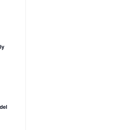
lly
 del