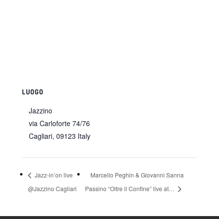
LUOGO
Jazzino
via Carloforte 74/76
Cagliari
,
09123
Italy
Jazz-in’on live
Marcello Peghin & Giovanni Sanna
@Jazzino Cagliari
Passino “Oltre il Confine” live at…