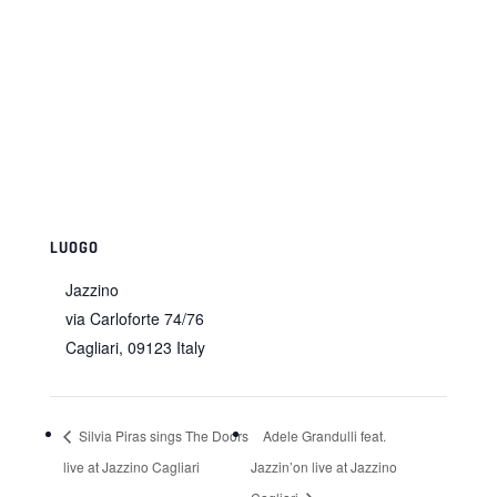
LUOGO
Jazzino
via Carloforte 74/76
Cagliari
,
09123
Italy
Silvia Piras sings The Doors
Adele Grandulli feat.
live at Jazzino Cagliari
Jazzin’on live at Jazzino