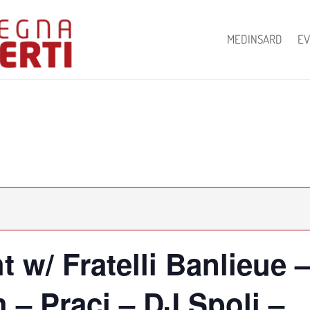
MEDINSARD
EV
t w/ Fratelli Banlieue 
 – Praci – DJ Spoli –