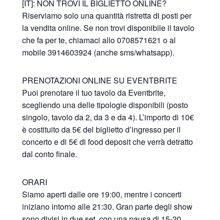
[IT]: NON TROVI IL BIGLIETTO ONLINE?
Riserviamo solo una quantità ristretta di posti per
la vendita online. Se non trovi disponibile il tavolo
che fa per te, chiamaci allo 0708571621 o al
mobile 3914603924 (anche sms/whatsapp).
PRENOTAZIONI ONLINE SU EVENTBRITE
Puoi prenotare il tuo tavolo da Eventbrite,
scegliendo una delle tipologie disponibili (posto
singolo, tavolo da 2, da 3 e da 4). L’importo di 10€
è costituito da 5€ del biglietto d’ingresso per il
concerto e di 5€ di food deposit che verrà detratto
dal conto finale.
ORARI
Siamo aperti dalle ore 19:00, mentre i concerti
iniziano intorno alle 21:30. Gran parte degli show
sono divisi in due set, con una pausa di 15-20