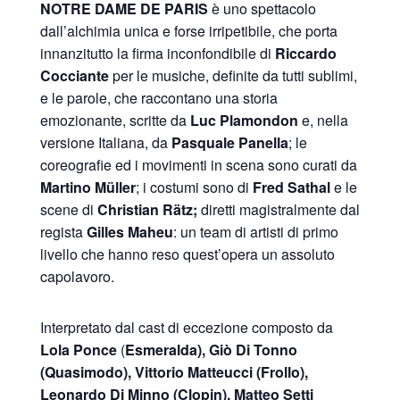
NOTRE DAME DE PARIS
è uno spettacolo
dall’alchimia unica e forse irripetibile, che porta
innanzitutto la firma inconfondibile di
Riccardo
Cocciante
per le musiche, definite da tutti sublimi,
e le parole, che raccontano una storia
emozionante, scritte da
Luc Plamondon
e, nella
versione Italiana, da
Pasquale Panella
; le
coreografie ed i movimenti in scena sono curati da
Martino Müller
; i costumi sono di
Fred Sathal
e le
scene di
Christian Rätz;
diretti magistralmente dal
regista
Gilles Maheu
: un team di artisti di primo
livello che hanno reso quest’opera un assoluto
capolavoro.
Interpretato dal cast di eccezione composto da
Lola Ponce
(
Esmeralda), Giò Di Tonno
(Quasimodo), Vittorio Matteucci (Frollo),
Leonardo Di Minno (Clopin), Matteo Setti