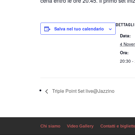
cena entro le ore 20.45. Il primo set ini
DETTAGLI
Salva nel tuo calendario
Data:
4 Nove
Ora:
20:30 -
Triple Point 5et live@Jazzino
Chi siamo
Video Gallery
Contatti e bigliett