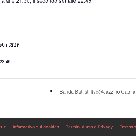
zia alle 21.30, il secondo set alle 22.45
mbre 2016
 23:45
Banda Battisti live@Jazzino Caglia
erie
Informativa sui cookies
Termini d’uso e Privacy
Traspar