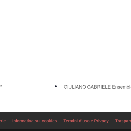
”
GIULIANO GABRIELE Ensemb
erie
Informativa sui cookies
Termini d’uso e Privacy
Traspar