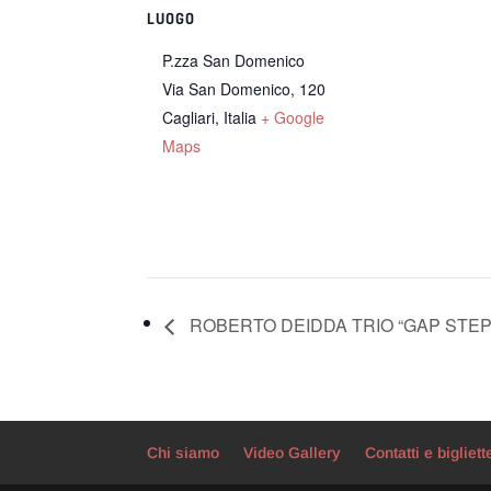
LUOGO
P.zza San Domenico
Via San Domenico, 120
Cagliari
,
Italia
+ Google
Maps
ROBERTO DEIDDA TRIO “GAP STEP
Chi siamo
Video Gallery
Contatti e bigliett