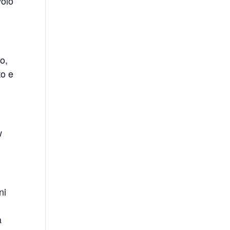
volo
lo,
to e
w
ni
a