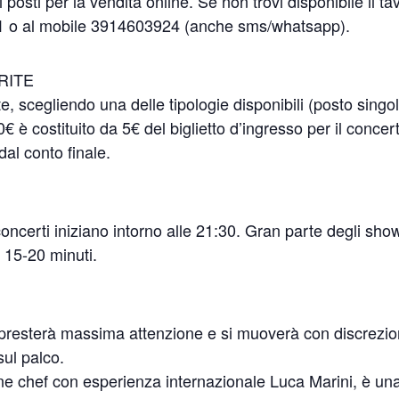
 posti per la vendita online. Se non trovi disponibile il ta
21 o al mobile 3914603924 (anche sms/whatsapp).
RITE
e, scegliendo una delle tipologie disponibili (posto singo
0€ è costituito da 5€ del biglietto d’ingresso per il concer
dal conto finale.
oncerti iniziano intorno alle 21:30. Gran parte degli sho
 15-20 minuti.
aff presterà massima attenzione e si muoverà con discrezio
 sul palco.
ane chef con esperienza internazionale Luca Marini, è un