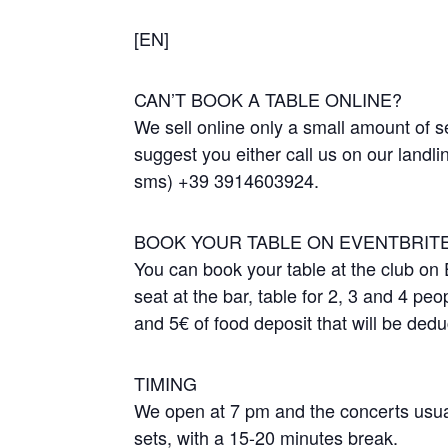
[EN]
CAN’T BOOK A TABLE ONLINE?
We sell online only a small amount of sea
suggest you either call us on our land
sms) +39 3914603924.
BOOK YOUR TABLE ON EVENTBRIT
You can book your table at the club on 
seat at the bar, table for 2, 3 and 4 peo
and 5€ of food deposit that will be dedu
TIMING
We open at 7 pm and the concerts usuall
sets, with a 15-20 minutes break.