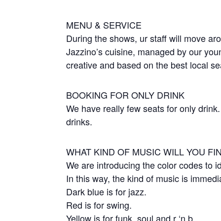
MENU & SERVICE
During the shows, ur staff will move aro
Jazzino’s cuisine, managed by our young
creative and based on the best local s
BOOKING FOR ONLY DRINK
We have really few seats for only drink
drinks.
WHAT KIND OF MUSIC WILL YOU FI
We are introducing the color codes to id
In this way, the kind of music is immedi
Dark blue is for jazz.
Red is for swing.
Yellow is for funk, soul and r ‘n b