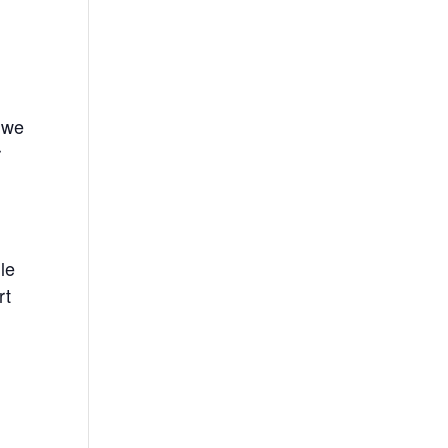
, we
r
le
rt